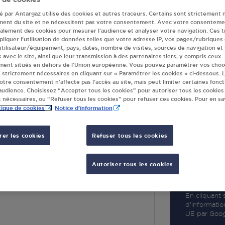
té par Antargaz utilise des cookies et autres traceurs. Certains sont strictement 
ment du site et ne nécessitent pas votre consentement. Avec votre consenteme
galement des cookies pour mesurer l’audience et analyser votre navigation. Ces 
liquer l’utilisation de données telles que votre adresse IP, vos pages/rubriques
 utilisateur/équipement, pays, dates, nombre de visites, sources de navigation et
R
s avec le site, ainsi que leur transmission à des partenaires tiers, y compris ceux
ment situés en dehors de l’Union européenne. Vous pouvez paramétrer vos choix
 strictement nécessaires en cliquant sur « Paramétrer les cookies » ci-dessous. L
votre consentement n’affecte pas l’accès au site, mais peut limiter certaines fonct
udience. Choisissez “Accepter tous les cookies” pour autoriser tous les cookies
 nécessaires, ou “Refuser tous les cookies” pour refuser ces cookies. Pour en sav
tique de cookies
Notice d'information
er les cookies
Refuser tous les cookies
RT VIMY
Autoriser tous les cookies
A GARE
IMY
En cliquant s
d’informatio
UE par Googl