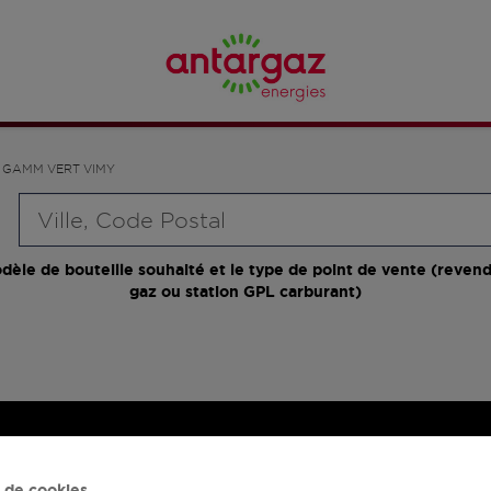
GAMM VERT VIMY
Requête
dèle de bouteille souhaité et le type de point de vente (revend
gaz ou station GPL carburant)
 de cookies