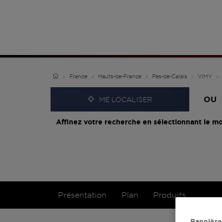
France
Hauts-de-France
Pas-de-Calais
VIMY
OU
ME LOCALISER
Affinez votre recherche en sélectionnant le mo
Présentation
Plan
Produits
Bannière