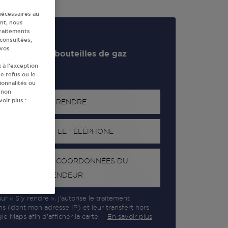
nécessaires au
nt, nous
traitements
 consultées,
 vos
evendeur de bouteilles de gaz
 à l’exception
e refus ou le
ionnalités ou
 non
oir plus :
S'Y RENDRE
AFFICHER LE TÉLÉPHONE
RECEVOIR LES COORDONNÉES DU
REVENDEUR
ur « S’y rendre », j’autorise le traitement
ns (dont mon adresse IP) et leur transfert hors
e Maps afin d’afficher la carte.
En savoir plus