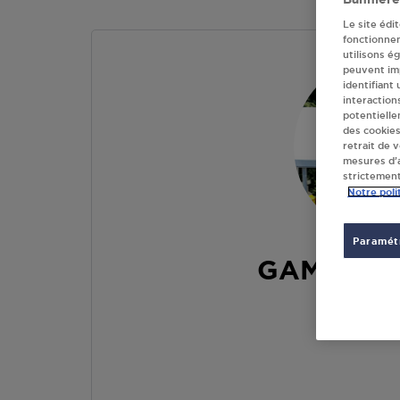
Le site édi
fonctionne
utilisons é
peuvent imp
identifiant
interaction
potentielle
des cookies
retrait de 
mesures d’a
strictement
Notre poli
Paramétr
GAMM VE
RUE DE L
62580
V