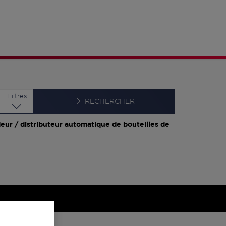
Latitude
Longitude
Filtres
RECHERCHER
eur / distributeur automatique de bouteilles de