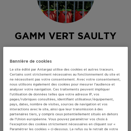
GAMM VERT SAULTY
RN 25
62158
SAULTY
Bannière de cookies
Revendeur de bouteilles de gaz
Le site édité par Antargaz utilise des cookies et autres traceurs.
Certains sont strictement nécessaires au fonctionnement du site et
S'Y RENDRE
ne nécessitent pas votre consentement. Avec votre consentement,
nous utilisons également des cookies pour mesurer l’audience et
analyser votre navigation. Ces traitements peuvent impliquer
l’utilisation de données telles que votre adresse IP, vos
AFFICHER LE TÉLÉPHONE
pages/rubriques consultées, identifiant utilisateur/équipement,
pays, dates, nombre de visites, sources de navigation et vos
interactions avec le site, ainsi que leur transmission à des
RECEVOIR LES COORDONNÉES DU REVENDEUR
partenaires tiers, y compris ceux potentiellement situés en dehors
de l’Union européenne. Vous pouvez paramétrer vos choix à
l’exception des cookies strictement nécessaires en cliquant sur «
En cliquant sur « S’y rendre », j’autorise le traitement
Paramétrer les cookies » ci-dessous. Le refus ou le retrait de votre
d’informations (dont mon adresse IP) et leur transfert hors UE