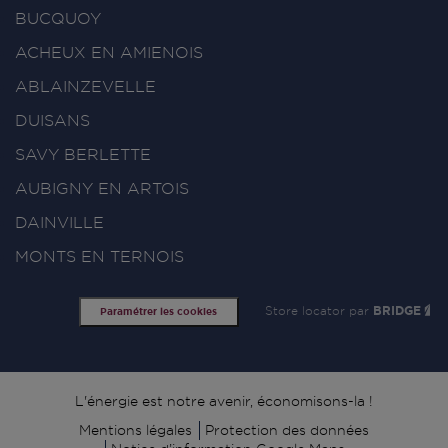
BUCQUOY
ACHEUX EN AMIENOIS
ABLAINZEVELLE
DUISANS
SAVY BERLETTE
AUBIGNY EN ARTOIS
DAINVILLE
MONTS EN TERNOIS
Store locator par
BRIDGE
Paramétrer les cookies
Signature
L'énergie est notre avenir, économisons-la !
Mentions légales
Protection des données