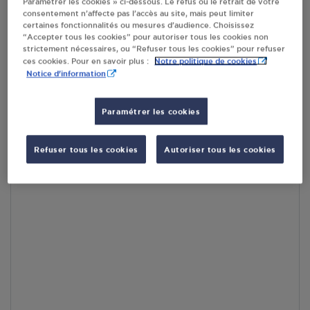
Paramétrer les cookies » ci-dessous. Le refus ou le retrait de votre
consentement n’affecte pas l’accès au site, mais peut limiter
certaines fonctionnalités ou mesures d’audience. Choisissez
En cliquant sur « S’y rendre », j’autorise le traitement
“Accepter tous les cookies” pour autoriser tous les cookies non
d’informations (dont mon adresse IP) et leur transfert hors UE
strictement nécessaires, ou “Refuser tous les cookies” pour refuser
par Google Maps afin d’afficher la carte.
En savoir plus
Notre politique de cookies
ces cookies. Pour en savoir plus :
Notice d'information
Paramétrer les cookies
Accès
Refuser tous les cookies
Autoriser tous les cookies