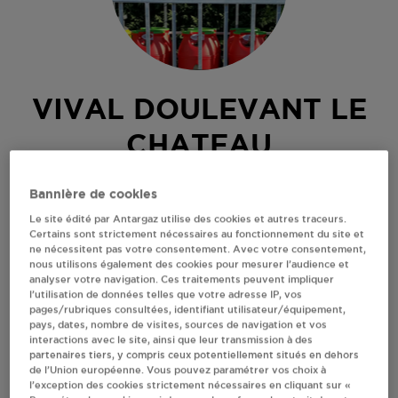
VIVAL DOULEVANT LE
CHATEAU
MLE HATIER
Bannière de cookies
21, RUE BASSE
Le site édité par Antargaz utilise des cookies et autres traceurs.
52110
DOULEVANT LE CHATEAU
Certains sont strictement nécessaires au fonctionnement du site et
ne nécessitent pas votre consentement. Avec votre consentement,
Revendeur de bouteilles de gaz
nous utilisons également des cookies pour mesurer l’audience et
analyser votre navigation. Ces traitements peuvent impliquer
S'Y RENDRE
l’utilisation de données telles que votre adresse IP, vos
pages/rubriques consultées, identifiant utilisateur/équipement,
pays, dates, nombre de visites, sources de navigation et vos
interactions avec le site, ainsi que leur transmission à des
AFFICHER LE TÉLÉPHONE
partenaires tiers, y compris ceux potentiellement situés en dehors
de l’Union européenne. Vous pouvez paramétrer vos choix à
l’exception des cookies strictement nécessaires en cliquant sur «
RECEVOIR LES COORDONNÉES DU REVENDEUR