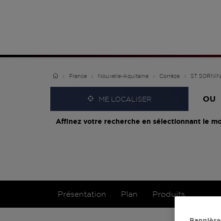
France
Nouvelle-Aquitaine
Corrèze
ST SORNI
OU
ME LOCALISER
Affinez votre recherche en sélectionnant le mo
Présentation
Plan
Produits
Bannière