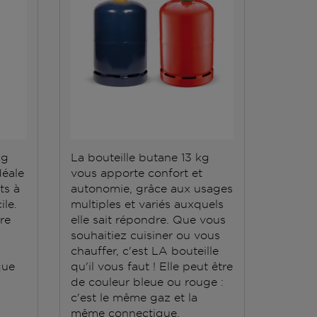
kg
La bouteille butane 13 kg
La bout
déale
vous apporte confort et
répond 
ts à
autonomie, grâce aux usages
Elle do
ile.
multiples et variés auxquels
stockée
ère
elle sait répondre. Que vous
conten
souhaitiez cuisiner ou vous
grande
chauffer, c'est LA bouteille
que
qu'il vous faut ! Elle peut être
de couleur bleue ou rouge :
c'est le même gaz et la
même connectique.