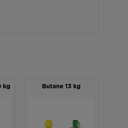
0 kg
Butane 13 kg
P