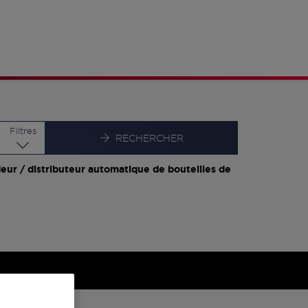
Latitude
Longitude
Filtres
RECHERCHER
eur / distributeur automatique de bouteilles de