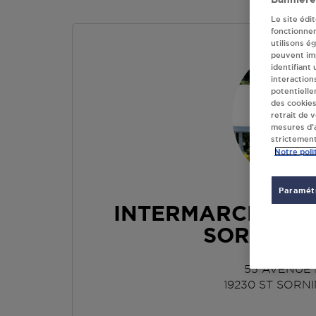
Le site édi
fonctionne
utilisons é
peuvent imp
identifiant
interaction
potentielle
des cookies
retrait de 
mesures d’a
strictement
Notre poli
Paramétr
INTERMARCHE SUP
SORNIN 
55 AVENUE 
19230
ST SORN