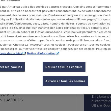
té par Antargaz utilise des cookies et autres traceurs. Certains sont strictement 
ment du site et ne nécessitent pas votre consentement. Avec votre consenteme
galement des cookies pour mesurer l’audience et analyser votre navigation. Ces 
liquer l’utilisation de données telles que votre adresse IP, vos pages/rubriques
 utilisateur/équipement, pays, dates, nombre de visites, sources de navigation et
R
s avec le site, ainsi que leur transmission à des partenaires tiers, y compris ceux
ment situés en dehors de l’Union européenne. Vous pouvez paramétrer vos choix
 strictement nécessaires en cliquant sur « Paramétrer les cookies » ci-dessous. L
votre consentement n’affecte pas l’accès au site, mais peut limiter certaines fonct
udience. Choisissez “Accepter tous les cookies” pour autoriser tous les cookies
 nécessaires, ou “Refuser tous les cookies” pour refuser ces cookies. Pour en sav
tique de cookies
Notice d'information
er les cookies
Refuser tous les cookies
ER BERCILE ST
LAVOLPS
Autoriser tous les cookies
DU MIDI
En cliquant s
IN LAVOLPS
d’informatio
UE par Googl