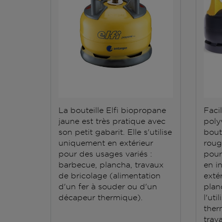
La bouteille Elfi biopropane
Facil
jaune est très pratique avec
polyv
son petit gabarit. Elle s'utilise
bout
uniquement en extérieur
roug
pour des usages variés :
pour
barbecue, plancha, travaux
en i
de bricolage (alimentation
exté
d'un fer à souder ou d'un
plan
décapeur thermique).
l'ut
ther
trav