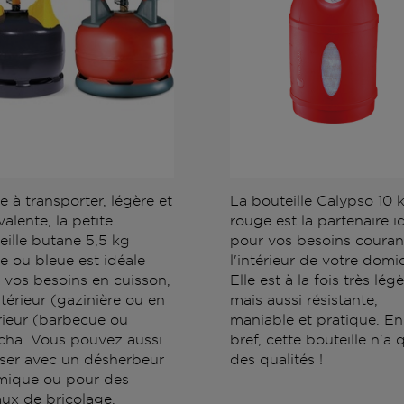
e à transporter, légère et
La bouteille Calypso 10 
alente, la petite
rouge est la partenaire i
eille butane 5,5 kg
pour vos besoins couran
e ou bleue est idéale
l'intérieur de votre domic
 vos besoins en cuisson,
Elle est à la fois très lég
ntérieur (gazinière ou en
mais aussi résistante,
rieur (barbecue ou
maniable et pratique. En
cha. Vous pouvez aussi
bref, cette bouteille n'a 
iliser avec un désherbeur
des qualités !
mique ou pour des
aux de bricolage.