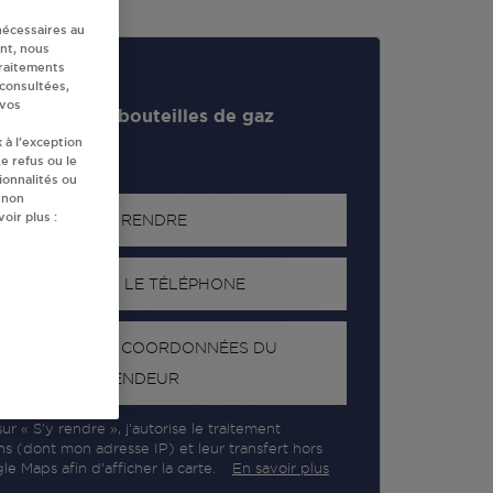
nécessaires au
nt, nous
traitements
 consultées,
 vos
evendeur de bouteilles de gaz
 à l’exception
e refus ou le
ionnalités ou
 non
oir plus :
S'Y RENDRE
AFFICHER LE TÉLÉPHONE
RECEVOIR LES COORDONNÉES DU
REVENDEUR
ur « S’y rendre », j’autorise le traitement
ns (dont mon adresse IP) et leur transfert hors
e Maps afin d’afficher la carte.
En savoir plus