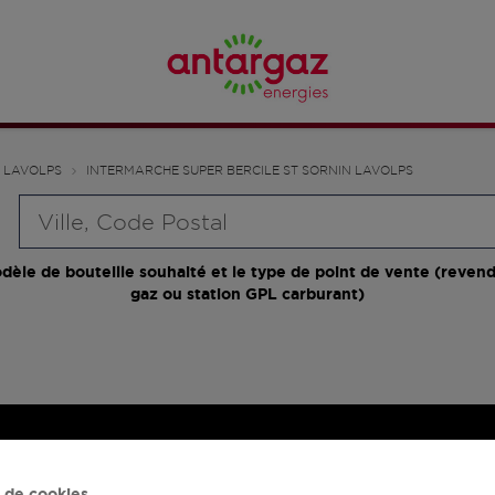
N LAVOLPS
INTERMARCHE SUPER BERCILE ST SORNIN LAVOLPS
Requête
dèle de bouteille souhaité et le type de point de vente (revend
gaz ou station GPL carburant)
 de cookies