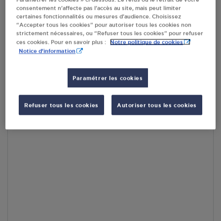
consentement n’affecte pas l’accès au site, mais peut limiter
En cliquant sur « S’y rendre », j’autorise le traitement
certaines fonctionnalités ou mesures d’audience. Choisissez
d’informations (dont mon adresse IP) et leur transfert hors UE
“Accepter tous les cookies” pour autoriser tous les cookies non
par Google Maps afin d’afficher la carte.
En savoir plus
strictement nécessaires, ou “Refuser tous les cookies” pour refuser
Notre politique de cookies
ces cookies. Pour en savoir plus :
Notice d'information
Paramétrer les cookies
Accès
Refuser tous les cookies
Autoriser tous les cookies