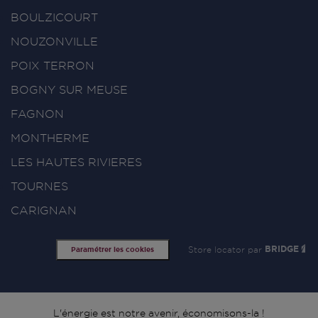
BOULZICOURT
NOUZONVILLE
POIX TERRON
BOGNY SUR MEUSE
FAGNON
MONTHERME
LES HAUTES RIVIERES
TOURNES
CARIGNAN
Store locator par
BRIDGE
Paramétrer les cookies
L'énergie est notre avenir, économisons-la !