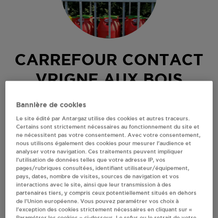
CARREFOUR CONTACT
VRIGNE AUX BOIS
RUE PIERRE VIENOT
Bannière de cookies
08330
VRIGNE AUX BOIS
Le site édité par Antargaz utilise des cookies et autres traceurs.
Certains sont strictement nécessaires au fonctionnement du site et
Revendeur de bouteilles de gaz
ne nécessitent pas votre consentement. Avec votre consentement,
nous utilisons également des cookies pour mesurer l’audience et
S'Y RENDRE
analyser votre navigation. Ces traitements peuvent impliquer
l’utilisation de données telles que votre adresse IP, vos
pages/rubriques consultées, identifiant utilisateur/équipement,
pays, dates, nombre de visites, sources de navigation et vos
AFFICHER LE TÉLÉPHONE
interactions avec le site, ainsi que leur transmission à des
partenaires tiers, y compris ceux potentiellement situés en dehors
de l’Union européenne. Vous pouvez paramétrer vos choix à
RECEVOIR LES COORDONNÉES DU REVENDEUR
l’exception des cookies strictement nécessaires en cliquant sur «
Paramétrer les cookies » ci-dessous. Le refus ou le retrait de votre