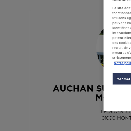
Le site édi
fonctionne
utilisons é
peuvent imp
identifiant
interaction
potentielle
des cookies
retrait de 
mesures d’a
strictement
Notre poli
Paramétr
AUCHAN SUPER
MONTC
LE GRAND 
01090
MON