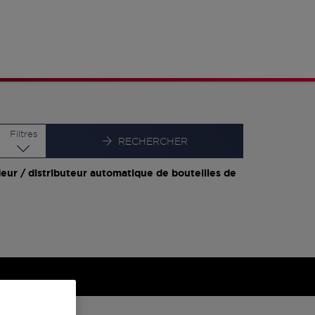
Latitude
Longitude
Filtres
RECHERCHER
eur / distributeur automatique de bouteilles de