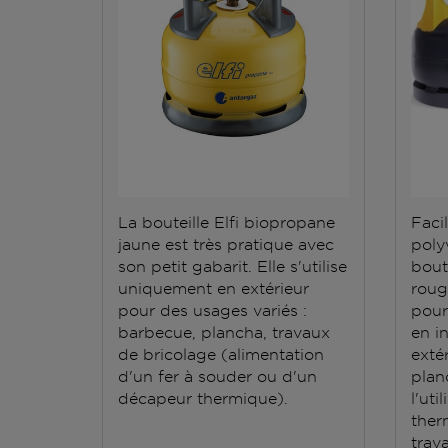
La bouteille Elfi biopropane
Facil
jaune est très pratique avec
polyv
son petit gabarit. Elle s'utilise
bout
uniquement en extérieur
roug
pour des usages variés :
pour
barbecue, plancha, travaux
en i
de bricolage (alimentation
exté
d'un fer à souder ou d'un
plan
décapeur thermique).
l'ut
ther
trav