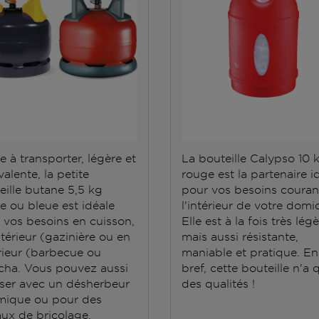
e à transporter, légère et
La bouteille Calypso 10 
alente, la petite
rouge est la partenaire i
eille butane 5,5 kg
pour vos besoins couran
e ou bleue est idéale
l'intérieur de votre domic
 vos besoins en cuisson,
Elle est à la fois très lég
ntérieur (gazinière ou en
mais aussi résistante,
rieur (barbecue ou
maniable et pratique. En
cha. Vous pouvez aussi
bref, cette bouteille n'a 
iliser avec un désherbeur
des qualités !
mique ou pour des
aux de bricolage.