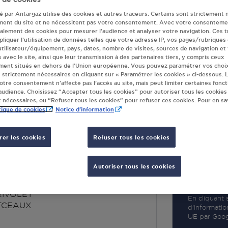
té par Antargaz utilise des cookies et autres traceurs. Certains sont strictement 
ment du site et ne nécessitent pas votre consentement. Avec votre consenteme
galement des cookies pour mesurer l’audience et analyser votre navigation. Ces 
liquer l’utilisation de données telles que votre adresse IP, vos pages/rubriques
 utilisateur/équipement, pays, dates, nombre de visites, sources de navigation et
R
s avec le site, ainsi que leur transmission à des partenaires tiers, y compris ceux
ment situés en dehors de l’Union européenne. Vous pouvez paramétrer vos choix
 strictement nécessaires en cliquant sur « Paramétrer les cookies » ci-dessous. L
votre consentement n’affecte pas l’accès au site, mais peut limiter certaines fonct
udience. Choisissez “Accepter tous les cookies” pour autoriser tous les cookies
 nécessaires, ou “Refuser tous les cookies” pour refuser ces cookies. Pour en sav
tique de cookies
Notice d'information
er les cookies
Refuser tous les cookies
MARCHE 07332
EAUX
Autoriser tous les cookies
RIVOLET
En cliquant s
TCEAUX
d’informatio
UE par Googl