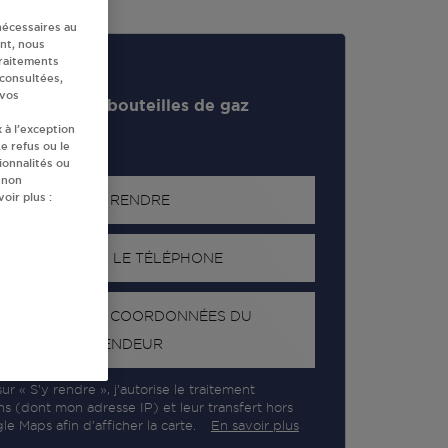
nécessaires au
nt, nous
traitements
 consultées,
 vos
evendeur de bouteilles de gaz
 à l’exception
e refus ou le
ionnalités ou
 non
oir plus :
S'Y RENDRE
AFFICHER LE TÉLÉPHONE
RECEVOIR LES COORDONNÉES DU
REVENDEUR
ur « S’y rendre », j’autorise le traitement
ns (dont mon adresse IP) et leur transfert hors
e Maps afin d’afficher la carte.
En savoir plus