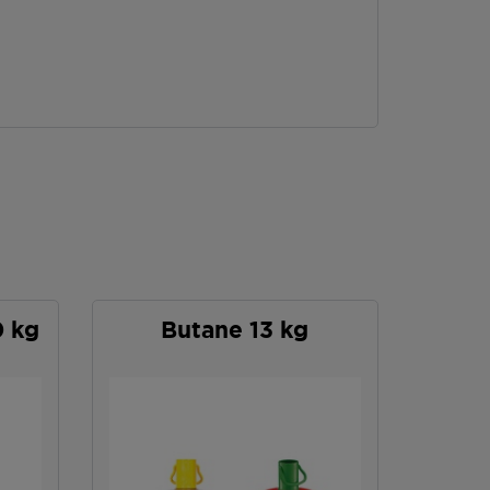
0 kg
Butane 13 kg
P