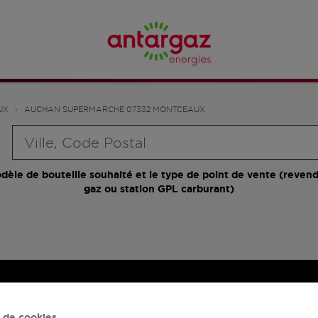
UX
AUCHAN SUPERMARCHE 07332 MONTCEAUX
Requête
dèle de bouteille souhaité et le type de point de vente (revend
gaz ou station GPL carburant)
 de cookies