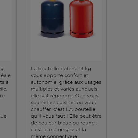
kg
La bouteille butane 13 kg
La bout
déale
vous apporte confort et
répond 
ts à
autonomie, grâce aux usages
Elle do
ile.
multiples et variés auxquels
stockée
ère
elle sait répondre. Que vous
conten
souhaitiez cuisiner ou vous
grande
chauffer, c'est LA bouteille
que
qu'il vous faut ! Elle peut être
de couleur bleue ou rouge :
c'est le même gaz et la
même connectique.