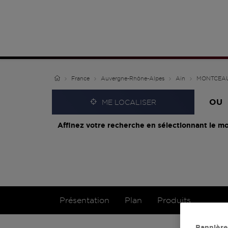
France
Auvergne-Rhône-Alpes
Ain
MONTCEA
OU
ME LOCALISER
Affinez votre recherche en sélectionnant le mo
Présentation
Plan
Produits
Bannière