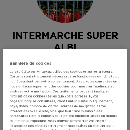
INTERMARCHE SUPER
ALBI
ROUTE DE CAP LONG
Bannière de cookies
LE SEQUESTRE
Le site édité par Antargaz utilise des cookies et autres traceurs.
81000
ALBI
Certains sont strictement nécessaires au fonctionnement du site et
ne nécessitent pas votre consentement. Avec votre consentement,
Revendeur de bouteilles de gaz
nous utilisons également des cookies pour mesurer l’audience et
analyser votre navigation. Ces traitements peuvent impliquer
S'Y RENDRE
l’utilisation de données telles que votre adresse IP, vos
pages/rubriques consultées, identifiant utilisateur/équipement,
pays, dates, nombre de visites, sources de navigation et vos
interactions avec le site, ainsi que leur transmission à des
AFFICHER LE TÉLÉPHONE
partenaires tiers, y compris ceux potentiellement situés en dehors
de l’Union européenne. Vous pouvez paramétrer vos choix à
l’exception des cookies strictement nécessaires en cliquant sur «
RECEVOIR LES COORDONNÉES DU REVENDEUR