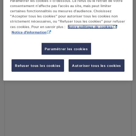
Paramétrer les cookies » ci-dessous. Le refus ou le retrait de votre
consentement n’affecte pas l’accès au site, mais peut limiter
certaines fonctionnalités ou mesures d’audience. Choisissez
En cliquant sur « S’y rendre », j’autorise le traitement
“Accepter tous les cookies” pour autoriser tous les cookies non
d’informations (dont mon adresse IP) et leur transfert hors UE
strictement nécessaires, ou “Refuser tous les cookies” pour refuser
par Google Maps afin d’afficher la carte.
En savoir plus
Notre politique de cookies
ces cookies. Pour en savoir plus :
Notice d'information
Paramétrer les cookies
Accès
Refuser tous les cookies
Autoriser tous les cookies