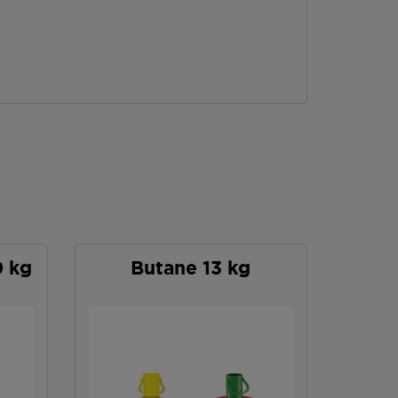
0 kg
Butane 13 kg
P