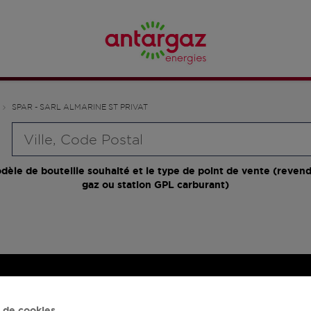
SPAR - SARL ALMARINE ST PRIVAT
Requête
dèle de bouteille souhaité et le type de point de vente (revend
gaz ou station GPL carburant)
 de cookies