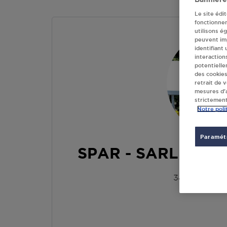
Le site édi
fonctionne
utilisons é
peuvent imp
identifiant
interaction
potentielle
des cookies
retrait de 
mesures d’a
strictement
Notre poli
Paramétr
SPAR - SARL ALMA
34 RUE DE 
19220
ST 