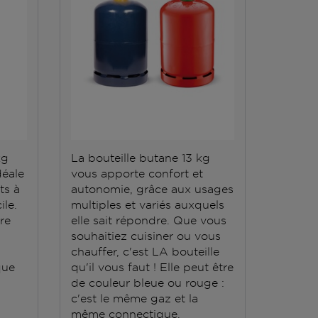
kg
La bouteille butane 13 kg
La bout
déale
vous apporte confort et
répond 
ts à
autonomie, grâce aux usages
Elle do
ile.
multiples et variés auxquels
stockée
ère
elle sait répondre. Que vous
conten
souhaitiez cuisiner ou vous
grande
chauffer, c'est LA bouteille
que
qu'il vous faut ! Elle peut être
de couleur bleue ou rouge :
c'est le même gaz et la
même connectique.