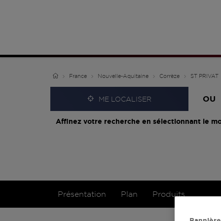
France
Nouvelle-Aquitaine
Corrèze
ST PRIVAT
OU
ME LOCALISER
Affinez votre recherche en sélectionnant le mo
Présentation
Plan
Produits
Bannière