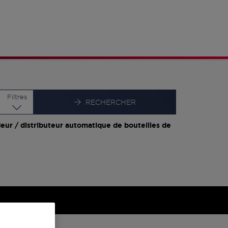
Latitude
Longitude
Filtres
RECHERCHER
eur / distributeur automatique de bouteilles de