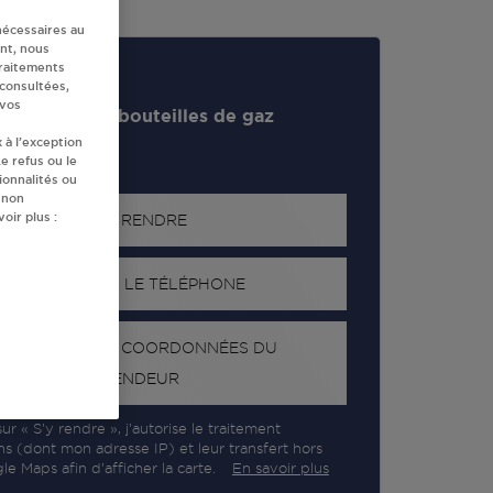
nécessaires au
nt, nous
traitements
 consultées,
 vos
evendeur de bouteilles de gaz
 à l’exception
e refus ou le
ionnalités ou
 non
oir plus :
S'Y RENDRE
AFFICHER LE TÉLÉPHONE
RECEVOIR LES COORDONNÉES DU
REVENDEUR
ur « S’y rendre », j’autorise le traitement
ns (dont mon adresse IP) et leur transfert hors
e Maps afin d’afficher la carte.
En savoir plus