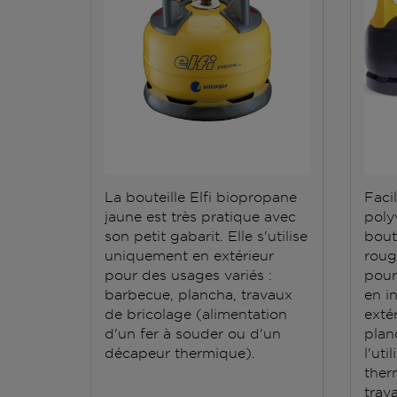
La bouteille Elfi biopropane
Facil
jaune est très pratique avec
polyv
son petit gabarit. Elle s'utilise
bout
uniquement en extérieur
roug
pour des usages variés :
pour
barbecue, plancha, travaux
en i
de bricolage (alimentation
exté
d'un fer à souder ou d'un
plan
décapeur thermique).
l'ut
ther
trav