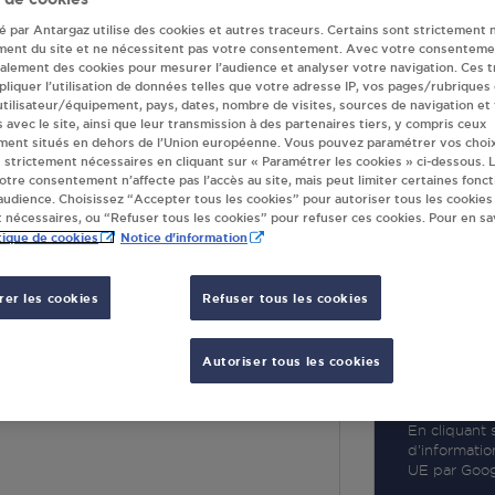
té par Antargaz utilise des cookies et autres traceurs. Certains sont strictement 
ment du site et ne nécessitent pas votre consentement. Avec votre consenteme
galement des cookies pour mesurer l’audience et analyser votre navigation. Ces 
liquer l’utilisation de données telles que votre adresse IP, vos pages/rubriques
 utilisateur/équipement, pays, dates, nombre de visites, sources de navigation et
R
s avec le site, ainsi que leur transmission à des partenaires tiers, y compris ceux
ment situés en dehors de l’Union européenne. Vous pouvez paramétrer vos choix
 strictement nécessaires en cliquant sur « Paramétrer les cookies » ci-dessous. L
votre consentement n’affecte pas l’accès au site, mais peut limiter certaines fonct
udience. Choisissez “Accepter tous les cookies” pour autoriser tous les cookies
 nécessaires, ou “Refuser tous les cookies” pour refuser ces cookies. Pour en sav
tique de cookies
Notice d'information
er les cookies
Refuser tous les cookies
RINE ST PRIVAT
Autoriser tous les cookies
LA GANE
PRIVAT
En cliquant s
d’informatio
UE par Googl