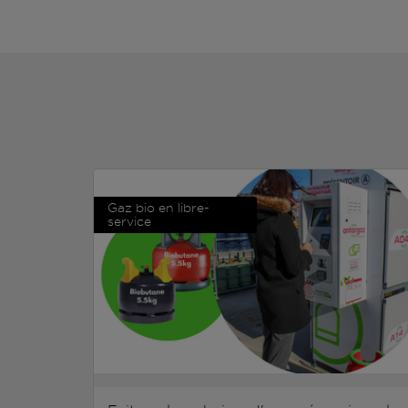
Gaz bio en libre-
service