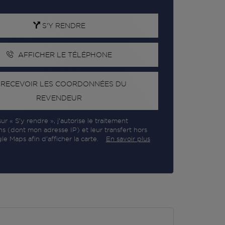
S'Y RENDRE
AFFICHER LE TÉLÉPHONE
RECEVOIR LES COORDONNÉES DU
REVENDEUR
ur « S’y rendre », j’autorise le traitement
ns (dont mon adresse IP) et leur transfert hors
e Maps afin d’afficher la carte.
En savoir plus