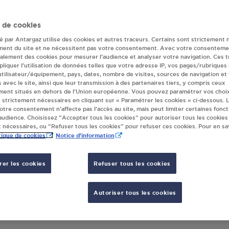
SIOULE a fermé ses portes
 de cookies
Retrouvez nos revendeurs les plus proches !
té par Antargaz utilise des cookies et autres traceurs. Certains sont strictement 
ment du site et ne nécessitent pas votre consentement. Avec votre consenteme
galement des cookies pour mesurer l’audience et analyser votre navigation. Ces 
liquer l’utilisation de données telles que votre adresse IP, vos pages/rubriques
 utilisateur/équipement, pays, dates, nombre de visites, sources de navigation et
s avec le site, ainsi que leur transmission à des partenaires tiers, y compris ceux
ment situés en dehors de l’Union européenne. Vous pouvez paramétrer vos choix
 strictement nécessaires en cliquant sur « Paramétrer les cookies » ci-dessous. L
votre consentement n’affecte pas l’accès au site, mais peut limiter certaines fonct
udience. Choisissez “Accepter tous les cookies” pour autoriser tous les cookies
 nécessaires, ou “Refuser tous les cookies” pour refuser ces cookies. Pour en sav
tique de cookies
Notice d'information
 TOTAL LAGARDE SAS ST POURCAIN SU
er les cookies
Refuser tous les cookies
QUARTIER TIVOLI
03500
ST POURCAIN SUR SIOULE
AFFICHER LE TÉLÉPHONE
Autoriser tous les cookies