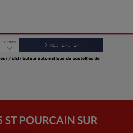
Latitude
Longitude
Filtres
RECHERCHER
eur / distributeur automatique de bouteilles de
5 ST POURCAIN SUR