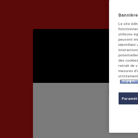
Bannière
Le site édi
fonctionne
utilisons é
peuvent imp
identifiant
interaction
potentielle
des cookies
retrait de 
mesures d’a
strictement
Notre poli
STATION
Paramétr