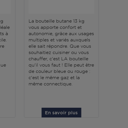
kg
La bouteille butane 13 kg
La bout
déale
vous apporte confort et
répond 
ts à
autonomie, grâce aux usages
Elle do
ile.
multiples et variés auxquels
stockée
ère
elle sait répondre. Que vous
conten
souhaitiez cuisiner ou vous
grande
chauffer, c'est LA bouteille
que
qu'il vous faut ! Elle peut être
de couleur bleue ou rouge :
c'est le même gaz et la
même connectique.
En savoir plus