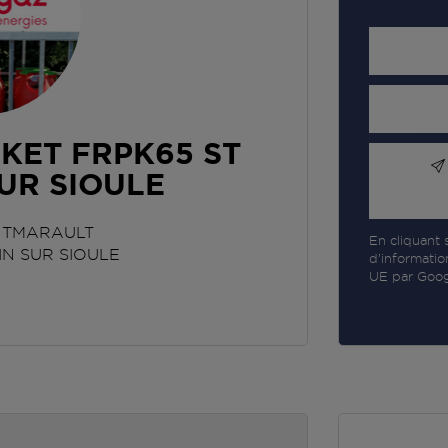
KET FRPK65 ST
UR SIOULE
NTMARAULT
En cliquant s
N SUR SIOULE
d’informatio
UE par Googl