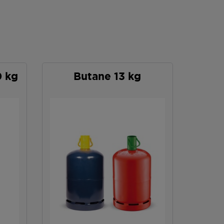
0 kg
Butane 13 kg
P