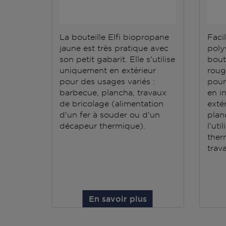
La bouteille Elfi biopropane
Facil
jaune est très pratique avec
polyv
son petit gabarit. Elle s'utilise
bout
uniquement en extérieur
roug
pour des usages variés :
pour
barbecue, plancha, travaux
en i
de bricolage (alimentation
exté
d'un fer à souder ou d'un
plan
décapeur thermique).
l'ut
ther
trav
En savoir plus