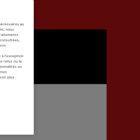
nécessaires au
nt, nous
traitements
 consultées,
 vos
 à l’exception
e refus ou le
ionnalités ou
 non
oir plus :
R SIOULE