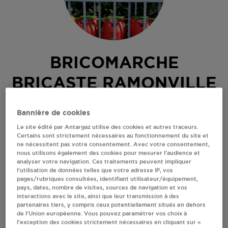
BRICOMARCHE
BRICASTE RAMONVILLE
ST AGNE
Bannière de cookies
Le site édité par Antargaz utilise des cookies et autres traceurs.
RUE LOUIS BRAILLE
Certains sont strictement nécessaires au fonctionnement du site et
31520
RAMONVILLE ST AGNE
ne nécessitent pas votre consentement. Avec votre consentement,
nous utilisons également des cookies pour mesurer l’audience et
Revendeur de bouteilles de gaz
analyser votre navigation. Ces traitements peuvent impliquer
l’utilisation de données telles que votre adresse IP, vos
S'Y RENDRE
pages/rubriques consultées, identifiant utilisateur/équipement,
pays, dates, nombre de visites, sources de navigation et vos
interactions avec le site, ainsi que leur transmission à des
partenaires tiers, y compris ceux potentiellement situés en dehors
AFFICHER LE TÉLÉPHONE
de l’Union européenne. Vous pouvez paramétrer vos choix à
l’exception des cookies strictement nécessaires en cliquant sur «