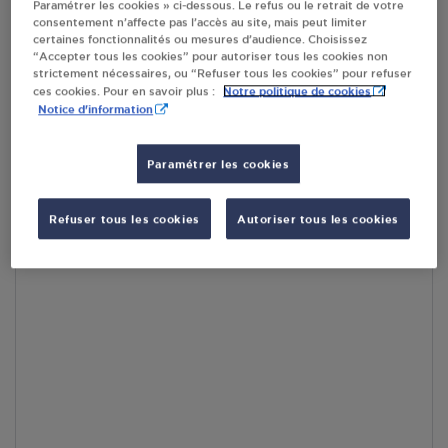
Paramétrer les cookies » ci-dessous. Le refus ou le retrait de votre
RECEVOIR LES COORDONNÉES DU REVENDEUR
consentement n’affecte pas l’accès au site, mais peut limiter
certaines fonctionnalités ou mesures d’audience. Choisissez
“Accepter tous les cookies” pour autoriser tous les cookies non
En cliquant sur « S’y rendre », j’autorise le traitement
strictement nécessaires, ou “Refuser tous les cookies” pour refuser
d’informations (dont mon adresse IP) et leur transfert hors UE
Notre politique de cookies
ces cookies. Pour en savoir plus :
par Google Maps afin d’afficher la carte.
En savoir plus
Notice d'information
Paramétrer les cookies
Accès
Refuser tous les cookies
Autoriser tous les cookies