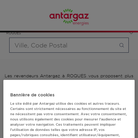
Affinez votre recherche en sélectionnant le modèle de
France
bouteille souhaité et le type de point de vente (revendeur /
Occitanie
distributeur automatique de bouteilles de gaz ou station GPL
Haute-Garonne
carburant)
ROQUES
Requête
Les revendeurs Antargaz à ROQUES vous proposent plus
de 700 stations-services ainsi que des distributeurs 24/24h
de bouteilles de gaz. Découvrez la liste des revendeurs
Antargaz à ROQUES, l'adresse, le numéro de téléphone de
Bannière de cookies
votre stations GPL ou distributeurs de bouteilles de gaz.
Le site édité par Antargaz utilise des cookies et autres traceurs.
Certains sont strictement nécessaires au fonctionnement du site et
1 revendeur(s) Antargaz
ne nécessitent pas votre consentement. Avec votre consentement,
nous utilisons également des cookies pour mesurer l’audience et
analyser votre navigation. Ces traitements peuvent impliquer
à ROQUES
l’utilisation de données telles que votre adresse IP, vos
pages/rubriques consultées, identifiant utilisateur/équipement,