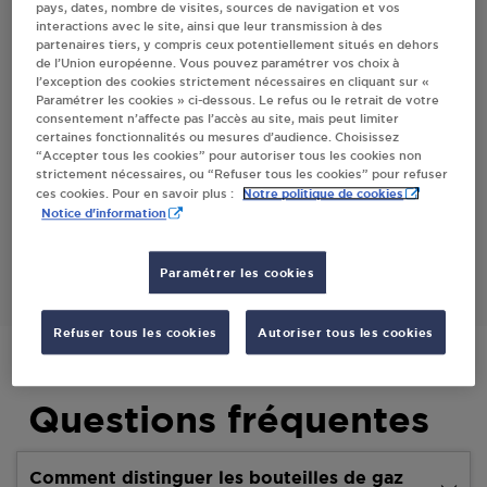
pays, dates, nombre de visites, sources de navigation et vos
interactions avec le site, ainsi que leur transmission à des
Villes
partenaires tiers, y compris ceux potentiellement situés en dehors
de l’Union européenne. Vous pouvez paramétrer vos choix à
l’exception des cookies strictement nécessaires en cliquant sur «
CENTRE AUTO LECLERC - SO.DI.GAR. SA
Paramétrer les cookies » ci-dessous. Le refus ou le retrait de votre
ROQUES
consentement n’affecte pas l’accès au site, mais peut limiter
certaines fonctionnalités ou mesures d’audience. Choisissez
CENTRE COMMERCIAL ROQUES
“Accepter tous les cookies” pour autoriser tous les cookies non
3 ALLEE DE FRAIXINET
strictement nécessaires, ou “Refuser tous les cookies” pour refuser
31120
ROQUES
Notre politique de cookies
ces cookies. Pour en savoir plus :
Notice d'information
S'Y RENDRE
Paramétrer les cookies
Refuser tous les cookies
Autoriser tous les cookies
Questions fréquentes
Comment distinguer les bouteilles de gaz