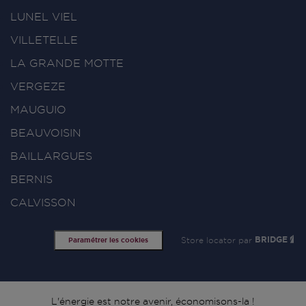
LUNEL VIEL
VILLETELLE
LA GRANDE MOTTE
VERGEZE
MAUGUIO
BEAUVOISIN
BAILLARGUES
BERNIS
CALVISSON
Store locator par
BRIDGE
Paramétrer les cookies
L'énergie est notre avenir, économisons-la !