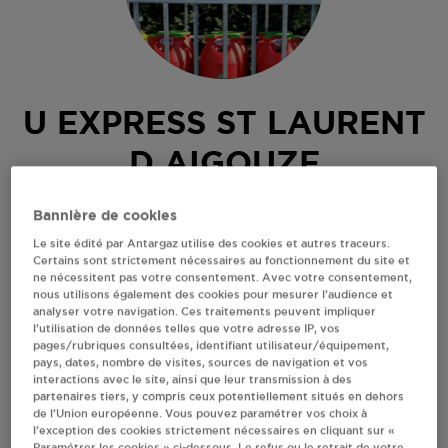
U EXPRESS ST LAURENT
D AIGOUZE
180 AV DU GENERAL TROUCHAUD
Bannière de cookies
30220
ST LAURENT D AIGOUZE
Le site édité par Antargaz utilise des cookies et autres traceurs.
Certains sont strictement nécessaires au fonctionnement du site et
Revendeur de bouteilles de gaz
ne nécessitent pas votre consentement. Avec votre consentement,
nous utilisons également des cookies pour mesurer l’audience et
S'Y RENDRE
analyser votre navigation. Ces traitements peuvent impliquer
l’utilisation de données telles que votre adresse IP, vos
pages/rubriques consultées, identifiant utilisateur/équipement,
pays, dates, nombre de visites, sources de navigation et vos
AFFICHER LE TÉLÉPHONE
interactions avec le site, ainsi que leur transmission à des
partenaires tiers, y compris ceux potentiellement situés en dehors
de l’Union européenne. Vous pouvez paramétrer vos choix à
RECEVOIR LES COORDONNÉES DU REVENDEUR
l’exception des cookies strictement nécessaires en cliquant sur «
Paramétrer les cookies » ci-dessous. Le refus ou le retrait de votre