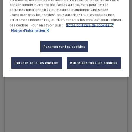
consentement n’affecte pas l’accès au site, mais peut limiter
En cliquant sur « S’y rendre », j’autorise le traitement
certaines fonctionnalités ou mesures d’audience. Choisissez
d’informations (dont mon adresse IP) et leur transfert hors UE
“Accepter tous les cookies” pour autoriser tous les cookies non
par Google Maps afin d’afficher la carte.
En savoir plus
strictement nécessaires, ou “Refuser tous les cookies” pour refuser
Notre politique de cookies
ces cookies. Pour en savoir plus :
Notice d'information
Paramétrer les cookies
Accès
Refuser tous les cookies
Autoriser tous les cookies