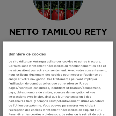
NETTO TAMILOU RETY
RUE FERDINAND BRISSON
62720
RETY
Bannière de cookies
Revendeur de bouteilles de gaz
Le site édité par Antargaz utilise des cookies et autres traceurs.
Certains sont strictement nécessaires au fonctionnement du site et
S'Y RENDRE
ne nécessitent pas votre consentement. Avec votre consentement,
nous utilisons également des cookies pour mesurer l’audience et
analyser votre navigation. Ces traitements peuvent impliquer
l’utilisation de données telles que votre adresse IP, vos
AFFICHER LE TÉLÉPHONE
pages/rubriques consultées, identifiant utilisateur/équipement,
pays, dates, nombre de visites, sources de navigation et vos
interactions avec le site, ainsi que leur transmission à des
RECEVOIR LES COORDONNÉES DU REVENDEUR
partenaires tiers, y compris ceux potentiellement situés en dehors
de l’Union européenne. Vous pouvez paramétrer vos choix à
l’exception des cookies strictement nécessaires en cliquant sur «
En cliquant sur « S’y rendre », j’autorise le traitement
Paramétrer les cookies » ci-dessous. Le refus ou le retrait de votre
d’informations (dont mon adresse IP) et leur transfert hors UE