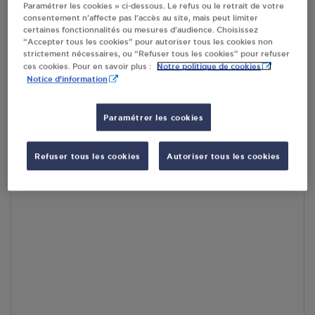
Paramétrer les cookies » ci-dessous. Le refus ou le retrait de votre
RECEVOIR LES COORDONNÉES DU REVENDEUR
consentement n’affecte pas l’accès au site, mais peut limiter
certaines fonctionnalités ou mesures d’audience. Choisissez
En cliquant sur « S’y rendre », j’autorise le traitement
“Accepter tous les cookies” pour autoriser tous les cookies non
strictement nécessaires, ou “Refuser tous les cookies” pour refuser
d’informations (dont mon adresse IP) et leur transfert hors UE
Notre politique de cookies
ces cookies. Pour en savoir plus :
par Google Maps afin d’afficher la carte.
En savoir plus
Notice d'information
Paramétrer les cookies
Accès
Refuser tous les cookies
Autoriser tous les cookies