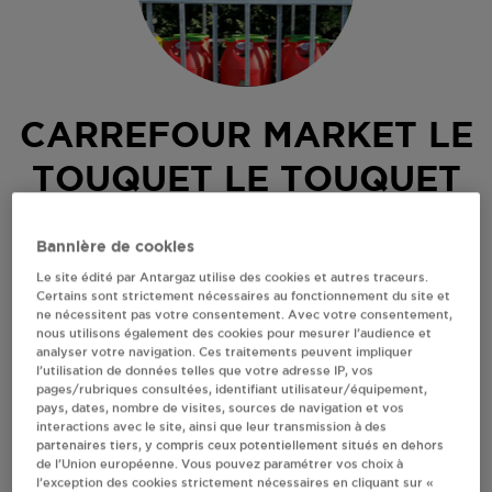
CARREFOUR MARKET LE
TOUQUET LE TOUQUET
PARIS PLAGE
Bannière de cookies
CC GEORGES BESSE
Le site édité par Antargaz utilise des cookies et autres traceurs.
Certains sont strictement nécessaires au fonctionnement du site et
62520
LE TOUQUET PARIS PLAGE
ne nécessitent pas votre consentement. Avec votre consentement,
Revendeur de bouteilles de gaz
nous utilisons également des cookies pour mesurer l’audience et
analyser votre navigation. Ces traitements peuvent impliquer
l’utilisation de données telles que votre adresse IP, vos
S'Y RENDRE
pages/rubriques consultées, identifiant utilisateur/équipement,
pays, dates, nombre de visites, sources de navigation et vos
interactions avec le site, ainsi que leur transmission à des
AFFICHER LE TÉLÉPHONE
partenaires tiers, y compris ceux potentiellement situés en dehors
de l’Union européenne. Vous pouvez paramétrer vos choix à
l’exception des cookies strictement nécessaires en cliquant sur «