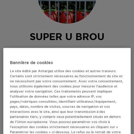
SUPER U BROU
ZI NORD -ROUTE DE CHARTRES
28160
BROU
Bannière de cookies
Revendeur de bouteilles de gaz
Le site édité par Antargaz utilise des cookies et autres traceurs.
Certains sont strictement nécessaires au fonctionnement du site et
S'Y RENDRE
ne nécessitent pas votre consentement. Avec votre consentement,
nous utilisons également des cookies pour mesurer l’audience et
analyser votre navigation. Ces traitements peuvent impliquer
l’utilisation de données telles que votre adresse IP, vos
AFFICHER LE TÉLÉPHONE
pages/rubriques consultées, identifiant utilisateur/équipement,
pays, dates, nombre de visites, sources de navigation et vos
interactions avec le site, ainsi que leur transmission à des
RECEVOIR LES COORDONNÉES DU REVENDEUR
partenaires tiers, y compris ceux potentiellement situés en dehors
de l’Union européenne. Vous pouvez paramétrer vos choix à
l’exception des cookies strictement nécessaires en cliquant sur «
En cliquant sur « S’y rendre », j’autorise le traitement
Paramétrer les cookies » ci-dessous. Le refus ou le retrait de votre
d’informations (dont mon adresse IP) et leur transfert hors UE