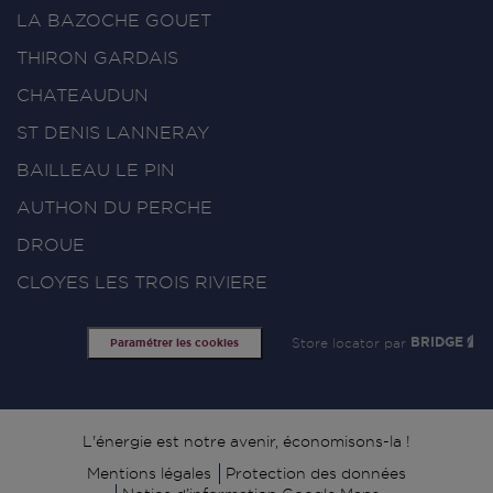
LA BAZOCHE GOUET
THIRON GARDAIS
CHATEAUDUN
ST DENIS LANNERAY
BAILLEAU LE PIN
AUTHON DU PERCHE
DROUE
CLOYES LES TROIS RIVIERE
Store locator par
BRIDGE
Paramétrer les cookies
Signature
L'énergie est notre avenir, économisons-la !
Mentions légales
Protection des données