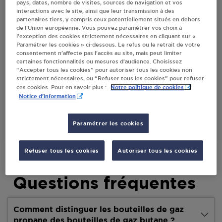
pays, dates, nombre de visites, sources de navigation et vos
interactions avec le site, ainsi que leur transmission à des
partenaires tiers, y compris ceux potentiellement situés en dehors
Villes
de l’Union européenne. Vous pouvez paramétrer vos choix à
l’exception des cookies strictement nécessaires en cliquant sur «
Paramétrer les cookies » ci-dessous. Le refus ou le retrait de votre
PROXI AUTHON DU PERCHE
consentement n’affecte pas l’accès au site, mais peut limiter
certaines fonctionnalités ou mesures d’audience. Choisissez
16 RUE JEAN MOULIN
“Accepter tous les cookies” pour autoriser tous les cookies non
28330
AUTHON DU PERCHE
strictement nécessaires, ou “Refuser tous les cookies” pour refuser
Notre politique de cookies
ces cookies. Pour en savoir plus :
Notice d'information
S'Y RENDRE
Paramétrer les cookies
Refuser tous les cookies
Autoriser tous les cookies
Questions fréquentes
Comment distinguer les bouteilles de gaz
propane des bouteilles de gaz butane ?