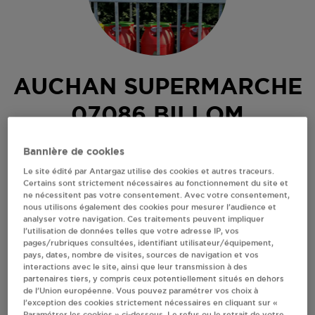
AUCHAN SUPERMARCHE
07086 BILLOM
PL JOSEPH CLAUSSAT
Bannière de cookies
63160
BILLOM
Le site édité par Antargaz utilise des cookies et autres traceurs.
Certains sont strictement nécessaires au fonctionnement du site et
Revendeur de bouteilles de gaz
ne nécessitent pas votre consentement. Avec votre consentement,
nous utilisons également des cookies pour mesurer l’audience et
S'Y RENDRE
analyser votre navigation. Ces traitements peuvent impliquer
l’utilisation de données telles que votre adresse IP, vos
pages/rubriques consultées, identifiant utilisateur/équipement,
pays, dates, nombre de visites, sources de navigation et vos
AFFICHER LE TÉLÉPHONE
interactions avec le site, ainsi que leur transmission à des
partenaires tiers, y compris ceux potentiellement situés en dehors
de l’Union européenne. Vous pouvez paramétrer vos choix à
RECEVOIR LES COORDONNÉES DU REVENDEUR
l’exception des cookies strictement nécessaires en cliquant sur «
Paramétrer les cookies » ci-dessous. Le refus ou le retrait de votre