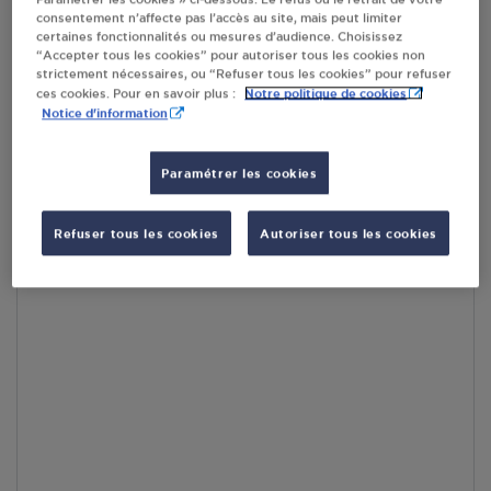
consentement n’affecte pas l’accès au site, mais peut limiter
En cliquant sur « S’y rendre », j’autorise le traitement
certaines fonctionnalités ou mesures d’audience. Choisissez
d’informations (dont mon adresse IP) et leur transfert hors UE
“Accepter tous les cookies” pour autoriser tous les cookies non
par Google Maps afin d’afficher la carte.
En savoir plus
strictement nécessaires, ou “Refuser tous les cookies” pour refuser
Notre politique de cookies
ces cookies. Pour en savoir plus :
Notice d'information
Paramétrer les cookies
Accès
Refuser tous les cookies
Autoriser tous les cookies