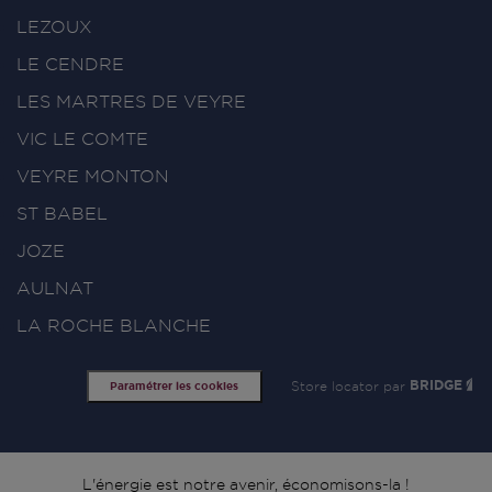
LEZOUX
LE CENDRE
LES MARTRES DE VEYRE
VIC LE COMTE
VEYRE MONTON
ST BABEL
JOZE
AULNAT
LA ROCHE BLANCHE
Store locator par
BRIDGE
Paramétrer les cookies
L'énergie est notre avenir, économisons-la !