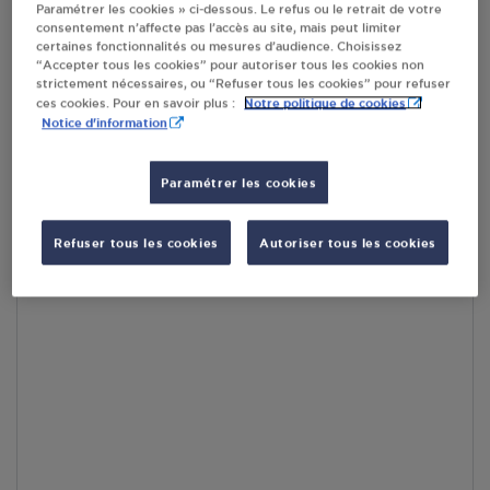
Paramétrer les cookies » ci-dessous. Le refus ou le retrait de votre
consentement n’affecte pas l’accès au site, mais peut limiter
RECEVOIR LES COORDONNÉES DU REVENDEUR
certaines fonctionnalités ou mesures d’audience. Choisissez
“Accepter tous les cookies” pour autoriser tous les cookies non
strictement nécessaires, ou “Refuser tous les cookies” pour refuser
En cliquant sur « S’y rendre », j’autorise le traitement
Notre politique de cookies
ces cookies. Pour en savoir plus :
d’informations (dont mon adresse IP) et leur transfert hors UE
Notice d'information
par Google Maps afin d’afficher la carte.
En savoir plus
Paramétrer les cookies
Refuser tous les cookies
Autoriser tous les cookies
Accès