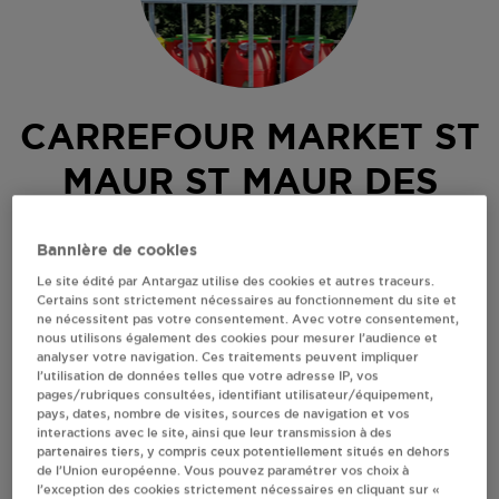
CARREFOUR MARKET ST
MAUR ST MAUR DES
FOSSES
Bannière de cookies
76 RUE GAMBETTA
Le site édité par Antargaz utilise des cookies et autres traceurs.
Certains sont strictement nécessaires au fonctionnement du site et
57-59 RUE DELERUE
ne nécessitent pas votre consentement. Avec votre consentement,
94100
ST MAUR DES FOSSES
nous utilisons également des cookies pour mesurer l’audience et
analyser votre navigation. Ces traitements peuvent impliquer
Revendeur de bouteilles de gaz
l’utilisation de données telles que votre adresse IP, vos
pages/rubriques consultées, identifiant utilisateur/équipement,
S'Y RENDRE
pays, dates, nombre de visites, sources de navigation et vos
interactions avec le site, ainsi que leur transmission à des
partenaires tiers, y compris ceux potentiellement situés en dehors
de l’Union européenne. Vous pouvez paramétrer vos choix à
AFFICHER LE TÉLÉPHONE
l’exception des cookies strictement nécessaires en cliquant sur «