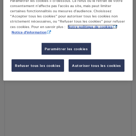
Paramétrer les cookies » ci-dessous. Le refus ou le retrait de votre
consentement n’affecte pas l’accès au site, mais peut limiter
certaines fonctionnalités ou mesures d’audience. Choisissez
En cliquant sur « S’y rendre », j’autorise le traitement
“Accepter tous les cookies” pour autoriser tous les cookies non
d’informations (dont mon adresse IP) et leur transfert hors UE
strictement nécessaires, ou “Refuser tous les cookies” pour refuser
par Google Maps afin d’afficher la carte.
En savoir plus
Notre politique de cookies
ces cookies. Pour en savoir plus :
Notice d'information
Paramétrer les cookies
Accès
Refuser tous les cookies
Autoriser tous les cookies