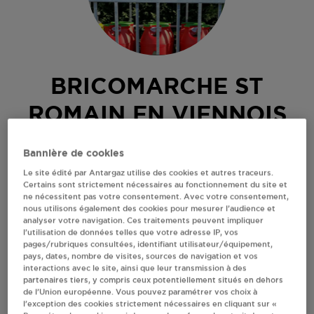
BRICOMARCHE ST
ROMAIN EN VIENNOIS
245 ROUTE DE NYONS
Bannière de cookies
RD 938
Le site édité par Antargaz utilise des cookies et autres traceurs.
84110
ST ROMAIN EN VIENNOIS
Certains sont strictement nécessaires au fonctionnement du site et
ne nécessitent pas votre consentement. Avec votre consentement,
Revendeur de bouteilles de gaz
nous utilisons également des cookies pour mesurer l’audience et
analyser votre navigation. Ces traitements peuvent impliquer
S'Y RENDRE
l’utilisation de données telles que votre adresse IP, vos
pages/rubriques consultées, identifiant utilisateur/équipement,
pays, dates, nombre de visites, sources de navigation et vos
interactions avec le site, ainsi que leur transmission à des
AFFICHER LE TÉLÉPHONE
partenaires tiers, y compris ceux potentiellement situés en dehors
de l’Union européenne. Vous pouvez paramétrer vos choix à
l’exception des cookies strictement nécessaires en cliquant sur «
RECEVOIR LES COORDONNÉES DU REVENDEUR