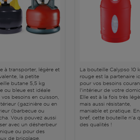
e à transporter, légère et
La bouteille Calypso 10 
alente, la petite
rouge est la partenaire i
eille butane 5,5 kg
pour vos besoins couran
e ou bleue est idéale
l'intérieur de votre domic
 vos besoins en cuisson,
Elle est à la fois très lég
ntérieur (gazinière ou en
mais aussi résistante,
rieur (barbecue ou
maniable et pratique. En
cha. Vous pouvez aussi
bref, cette bouteille n'a 
iliser avec un désherbeur
des qualités !
mique ou pour des
aux de bricolage.