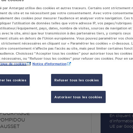
té par Antargaz utilise des cookies et autres traceurs. Certains sont strictement 
ment du site et ne nécessitent pas votre consentement. Avec votre consenteme
galement des cookies pour mesurer l’audience et analyser votre navigation. Ces 
liquer l’utilisation de données telles que votre adresse IP, vos pages/rubriques
 utilisateur/équipement, pays, dates, nombre de visites, sources de navigation et
R
s avec le site, ainsi que leur transmission à des partenaires tiers, y compris ceux
ment situés en dehors de l’Union européenne. Vous pouvez paramétrer vos choix
 strictement nécessaires en cliquant sur « Paramétrer les cookies » ci-dessous. L
votre consentement n’affecte pas l’accès au site, mais peut limiter certaines fonct
udience. Choisissez “Accepter tous les cookies” pour autoriser tous les cookies
 nécessaires, ou “Refuser tous les cookies” pour refuser ces cookies. Pour en sav
tique de cookies
Notice d'information
er les cookies
Refuser tous les cookies
ET FABCORJO LE
SSET
Autoriser tous les cookies
 FOURMIGUE
En cliquant s
POMPIDOU
d’informatio
EAUSSET
UE par Googl