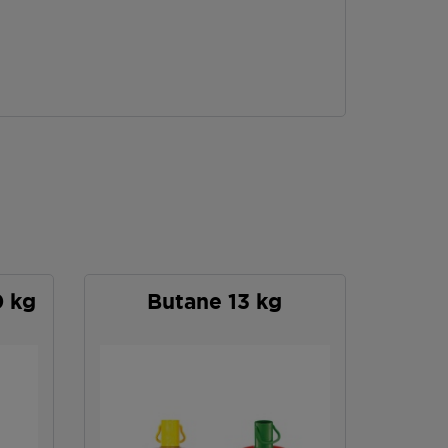
0 kg
Butane 13 kg
P