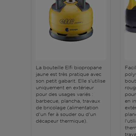
La bouteille Elfi biopropane
Facil
jaune est très pratique avec
polyv
son petit gabarit. Elle s'utilise
bout
uniquement en extérieur
roug
pour des usages variés :
pour
barbecue, plancha, travaux
en i
de bricolage (alimentation
exté
d'un fer à souder ou d'un
plan
décapeur thermique).
l'ut
ther
trav