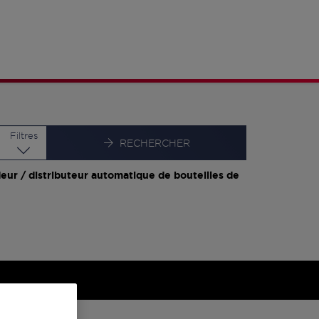
Latitude
Longitude
Filtres
RECHERCHER
eur / distributeur automatique de bouteilles de