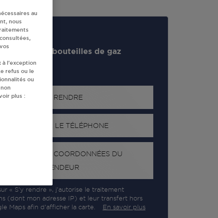
nécessaires au
nt, nous
traitements
 consultées,
 vos
evendeur de bouteilles de gaz
 à l’exception
e refus ou le
ionnalités ou
 non
oir plus :
S'Y RENDRE
AFFICHER LE TÉLÉPHONE
RECEVOIR LES COORDONNÉES DU
REVENDEUR
ur « S’y rendre », j’autorise le traitement
ns (dont mon adresse IP) et leur transfert hors
e Maps afin d’afficher la carte.
En savoir plus