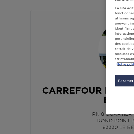
Le site édi
fonctionne
utilisons é
peuvent imp
identifiant
interaction
potentielle
des cookies
retrait de 
mesures d’a
strictement
Notre poli
Paramétr
CARREFOUR MARK
BEAU
RN 8 QUARTIER
ROND POINT 
83330
LE B