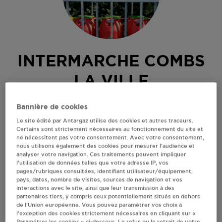
INTERMARCHE COMBS
LA VILLE
2 RUE CHARLES FABRY
Bannière de cookies
77380
COMBS LA VILLE
Le site édité par Antargaz utilise des cookies et autres traceurs.
Certains sont strictement nécessaires au fonctionnement du site et
Revendeur de bouteilles de gaz
ne nécessitent pas votre consentement. Avec votre consentement,
nous utilisons également des cookies pour mesurer l’audience et
S'Y RENDRE
analyser votre navigation. Ces traitements peuvent impliquer
l’utilisation de données telles que votre adresse IP, vos
pages/rubriques consultées, identifiant utilisateur/équipement,
pays, dates, nombre de visites, sources de navigation et vos
AFFICHER LE TÉLÉPHONE
interactions avec le site, ainsi que leur transmission à des
partenaires tiers, y compris ceux potentiellement situés en dehors
de l’Union européenne. Vous pouvez paramétrer vos choix à
RECEVOIR LES COORDONNÉES DU REVENDEUR
l’exception des cookies strictement nécessaires en cliquant sur «
Paramétrer les cookies » ci-dessous. Le refus ou le retrait de votre