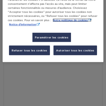
consentement n’affecte pas l’accès au site, mais peut limiter
En cliquant sur « S’y rendre », j’autorise le traitement
certaines fonctionnalités ou mesures d’audience. Choisissez
d’informations (dont mon adresse IP) et leur transfert hors UE
“Accepter tous les cookies” pour autoriser tous les cookies non
par Google Maps afin d’afficher la carte.
En savoir plus
strictement nécessaires, ou “Refuser tous les cookies” pour refuser
Notre politique de cookies
ces cookies. Pour en savoir plus :
Notice d'information
Paramétrer les cookies
Accès
Refuser tous les cookies
Autoriser tous les cookies