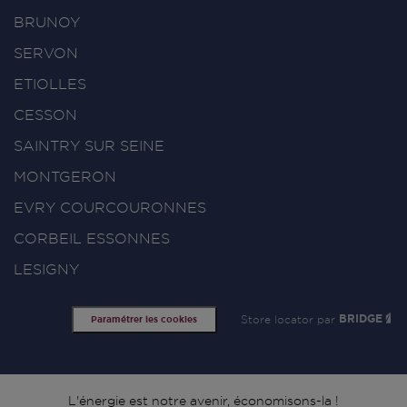
BRUNOY
SERVON
ETIOLLES
CESSON
SAINTRY SUR SEINE
MONTGERON
EVRY COURCOURONNES
CORBEIL ESSONNES
LESIGNY
Store locator par
BRIDGE
Paramétrer les cookies
L'énergie est notre avenir, économisons-la !