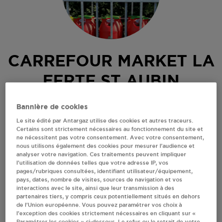
CARREFOUR MARKET LA
FERTE ST AUBIN
RUE DES PRES FLEURIS
Bannière de cookies
45240
LA FERTE ST AUBIN
Le site édité par Antargaz utilise des cookies et autres traceurs.
Certains sont strictement nécessaires au fonctionnement du site et
Revendeur de bouteilles de gaz
ne nécessitent pas votre consentement. Avec votre consentement,
nous utilisons également des cookies pour mesurer l’audience et
S'Y RENDRE
analyser votre navigation. Ces traitements peuvent impliquer
l’utilisation de données telles que votre adresse IP, vos
pages/rubriques consultées, identifiant utilisateur/équipement,
pays, dates, nombre de visites, sources de navigation et vos
AFFICHER LE TÉLÉPHONE
interactions avec le site, ainsi que leur transmission à des
partenaires tiers, y compris ceux potentiellement situés en dehors
de l’Union européenne. Vous pouvez paramétrer vos choix à
RECEVOIR LES COORDONNÉES DU REVENDEUR
l’exception des cookies strictement nécessaires en cliquant sur «
Paramétrer les cookies » ci-dessous. Le refus ou le retrait de votre