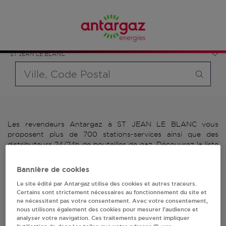
Affinez votre recherche en sélectionnant le modèle de
France
bouteille souhaité et le type de point de vente (revendeur /
Centre-Val de Loire
distributeur automatique de bouteilles de gaz ou station GPL
Loiret
carburant)
ST JEAN LE BLANC
Requête
Les revendeurs Antargaz à ST JEAN LE BLANC vous
proposent plus de 700 stations-services ainsi que des
distributeurs 24/24h de bouteilles de gaz. Découvrez la liste
des revendeurs Antargaz à ST JEAN LE BLANC, l'adresse, le
numéro de téléphone de votre stations GPL ou distributeurs
Bannière de cookies
de bouteilles de gaz.
Le site édité par Antargaz utilise des cookies et autres traceurs.
Certains sont strictement nécessaires au fonctionnement du site et
2 revendeur(s) Antargaz
ne nécessitent pas votre consentement. Avec votre consentement,
nous utilisons également des cookies pour mesurer l’audience et
à ST JEAN LE BLANC
analyser votre navigation. Ces traitements peuvent impliquer