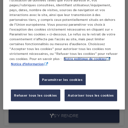
l’utilisation de données telles que votre adresse IP, vos
pages/rubriques consultées, identifiant utilisateur/équipement,
pays, dates, nombre de visites, sources de navigation et vos
Villes
interactions avec le site, ainsi que leur transmission à des
partenaires tiers, y compris ceux potentiellement situés en dehors
de l’Union européenne. Vous pouvez paramétrer vos choix à
l’exception des cookies strictement nécessaires en cliquant sur «
8 A HUIT ST JEAN LE BLANC
Paramétrer les cookies » ci-dessous. Le refus ou le retrait de votre
M.ABOUCADE LAHCEN
consentement n’affecte pas l’accès au site, mais peut limiter
certaines fonctionnalités ou mesures d’audience. Choisissez
1 BIS, RUE DU BALLON
“Accepter tous les cookies” pour autoriser tous les cookies non
45650
ST JEAN LE BLANC
strictement nécessaires, ou “Refuser tous les cookies” pour refuser
Notre politique de cookies
ces cookies. Pour en savoir plus :
S'Y RENDRE
Notice d'information
Paramétrer les cookies
INTERMARCHE- ST JEAN LE BLANC
SA BERMAFRA
Refuser tous les cookies
Autoriser tous les cookies
ROUTE DE SAINT CYR EN VAL
45650
ST JEAN LE BLANC
S'Y RENDRE