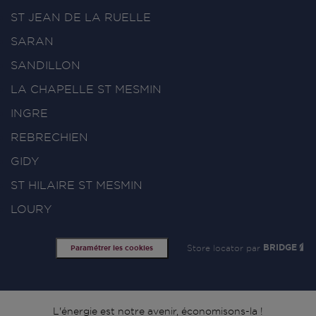
ST JEAN DE LA RUELLE
SARAN
SANDILLON
LA CHAPELLE ST MESMIN
INGRE
REBRECHIEN
GIDY
ST HILAIRE ST MESMIN
LOURY
Store locator par
BRIDGE
Paramétrer les cookies
L'énergie est notre avenir, économisons-la !