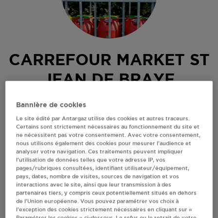
CARREFOUR MARKET ST
JEAN DE BRAYE
RUE DE LA MAIRIE
Bannière de cookies
45800
ST JEAN DE BRAYE
Le site édité par Antargaz utilise des cookies et autres traceurs.
Certains sont strictement nécessaires au fonctionnement du site et
Revendeur de bouteilles de gaz
ne nécessitent pas votre consentement. Avec votre consentement,
nous utilisons également des cookies pour mesurer l’audience et
S'Y RENDRE
analyser votre navigation. Ces traitements peuvent impliquer
l’utilisation de données telles que votre adresse IP, vos
pages/rubriques consultées, identifiant utilisateur/équipement,
pays, dates, nombre de visites, sources de navigation et vos
AFFICHER LE TÉLÉPHONE
interactions avec le site, ainsi que leur transmission à des
partenaires tiers, y compris ceux potentiellement situés en dehors
de l’Union européenne. Vous pouvez paramétrer vos choix à
RECEVOIR LES COORDONNÉES DU REVENDEUR
l’exception des cookies strictement nécessaires en cliquant sur «
Paramétrer les cookies » ci-dessous. Le refus ou le retrait de votre