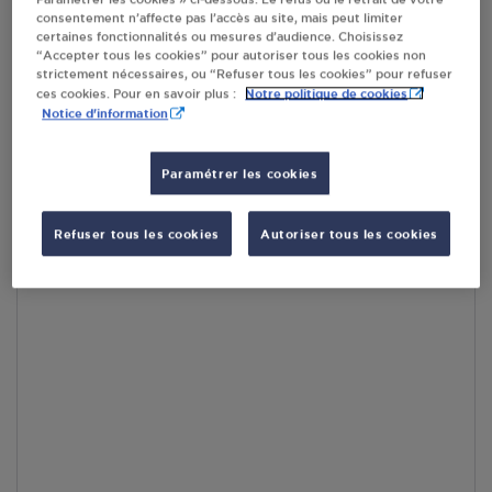
consentement n’affecte pas l’accès au site, mais peut limiter
En cliquant sur « S’y rendre », j’autorise le traitement
certaines fonctionnalités ou mesures d’audience. Choisissez
d’informations (dont mon adresse IP) et leur transfert hors UE
“Accepter tous les cookies” pour autoriser tous les cookies non
par Google Maps afin d’afficher la carte.
En savoir plus
strictement nécessaires, ou “Refuser tous les cookies” pour refuser
Notre politique de cookies
ces cookies. Pour en savoir plus :
Notice d'information
Paramétrer les cookies
Accès
Refuser tous les cookies
Autoriser tous les cookies