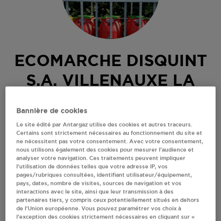
ECOMARCHE DISQUINT
S.A. VILLENAUXE LA
GRANDE
Bannière de cookies
RUE JEAN MOULIN
Le site édité par Antargaz utilise des cookies et autres traceurs.
Certains sont strictement nécessaires au fonctionnement du site et
.
ne nécessitent pas votre consentement. Avec votre consentement,
10370
VILLENAUXE LA GRANDE
nous utilisons également des cookies pour mesurer l’audience et
analyser votre navigation. Ces traitements peuvent impliquer
Revendeur de bouteilles de gaz
l’utilisation de données telles que votre adresse IP, vos
pages/rubriques consultées, identifiant utilisateur/équipement,
S'Y RENDRE
pays, dates, nombre de visites, sources de navigation et vos
interactions avec le site, ainsi que leur transmission à des
partenaires tiers, y compris ceux potentiellement situés en dehors
de l’Union européenne. Vous pouvez paramétrer vos choix à
AFFICHER LE TÉLÉPHONE
l’exception des cookies strictement nécessaires en cliquant sur «