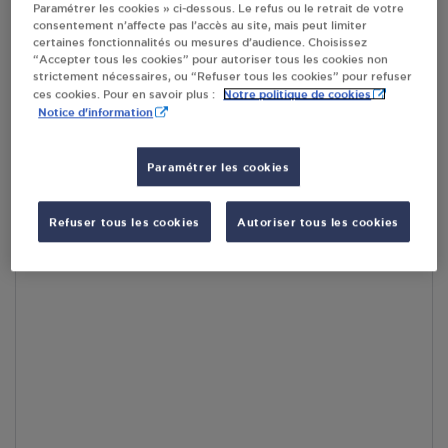
Paramétrer les cookies » ci-dessous. Le refus ou le retrait de votre
consentement n’affecte pas l’accès au site, mais peut limiter
RECEVOIR LES COORDONNÉES DU REVENDEUR
certaines fonctionnalités ou mesures d’audience. Choisissez
“Accepter tous les cookies” pour autoriser tous les cookies non
strictement nécessaires, ou “Refuser tous les cookies” pour refuser
En cliquant sur « S’y rendre », j’autorise le traitement
Notre politique de cookies
ces cookies. Pour en savoir plus :
d’informations (dont mon adresse IP) et leur transfert hors UE
Notice d'information
par Google Maps afin d’afficher la carte.
En savoir plus
Paramétrer les cookies
Refuser tous les cookies
Autoriser tous les cookies
Accès