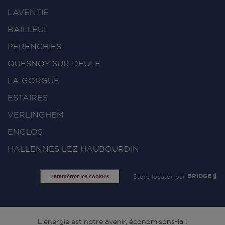
LAVENTIE
BAILLEUL
PERENCHIES
QUESNOY SUR DEULE
LA GORGUE
ESTAIRES
VERLINGHEM
ENGLOS
HALLENNES LEZ HAUBOURDIN
Store locator par
BRIDGE
Paramétrer les cookies
L'énergie est notre avenir, économisons-la !