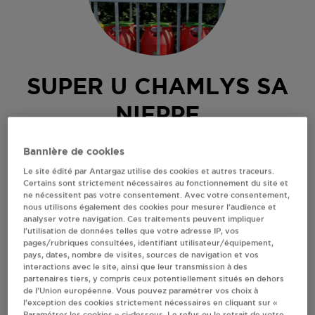
SUPER U CHAMLYS SA
NIEPPE
DREVE DU BAILLY
Bannière de cookies
59850
NIEPPE
Le site édité par Antargaz utilise des cookies et autres traceurs.
Certains sont strictement nécessaires au fonctionnement du site et
Revendeur de bouteilles de gaz
ne nécessitent pas votre consentement. Avec votre consentement,
nous utilisons également des cookies pour mesurer l’audience et
S'Y RENDRE
analyser votre navigation. Ces traitements peuvent impliquer
l’utilisation de données telles que votre adresse IP, vos
pages/rubriques consultées, identifiant utilisateur/équipement,
pays, dates, nombre de visites, sources de navigation et vos
AFFICHER LE TÉLÉPHONE
interactions avec le site, ainsi que leur transmission à des
partenaires tiers, y compris ceux potentiellement situés en dehors
de l’Union européenne. Vous pouvez paramétrer vos choix à
RECEVOIR LES COORDONNÉES DU REVENDEUR
l’exception des cookies strictement nécessaires en cliquant sur «
Paramétrer les cookies » ci-dessous. Le refus ou le retrait de votre