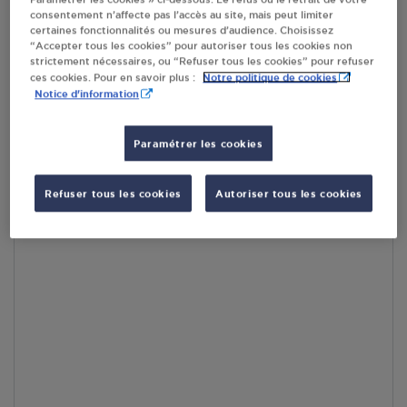
consentement n’affecte pas l’accès au site, mais peut limiter
En cliquant sur « S’y rendre », j’autorise le traitement
certaines fonctionnalités ou mesures d’audience. Choisissez
d’informations (dont mon adresse IP) et leur transfert hors UE
“Accepter tous les cookies” pour autoriser tous les cookies non
par Google Maps afin d’afficher la carte.
En savoir plus
strictement nécessaires, ou “Refuser tous les cookies” pour refuser
Notre politique de cookies
ces cookies. Pour en savoir plus :
Notice d'information
Paramétrer les cookies
Accès
Refuser tous les cookies
Autoriser tous les cookies