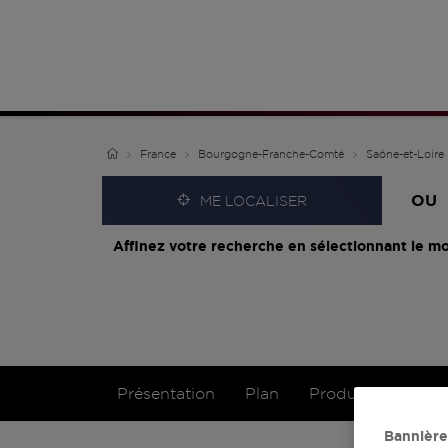
France
Bourgogne-Franche-Comté
Saône-et-Loire
OU
ME LOCALISER
Affinez votre recherche en sélectionnant le mo
Présentation
Plan
Produits
Bannière