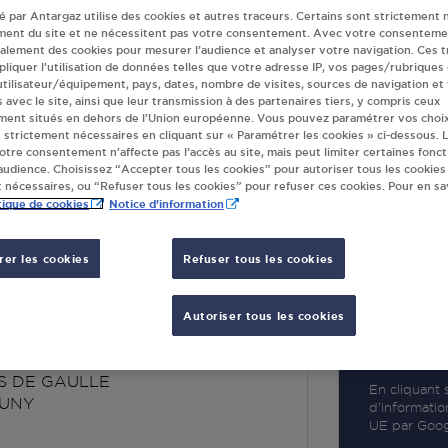
té par Antargaz utilise des cookies et autres traceurs. Certains sont strictement 
ment du site et ne nécessitent pas votre consentement. Avec votre consenteme
galement des cookies pour mesurer l’audience et analyser votre navigation. Ces 
liquer l’utilisation de données telles que votre adresse IP, vos pages/rubriques
 utilisateur/équipement, pays, dates, nombre de visites, sources de navigation et
s avec le site, ainsi que leur transmission à des partenaires tiers, y compris ceux
R
ment situés en dehors de l’Union européenne. Vous pouvez paramétrer vos choix
 strictement nécessaires en cliquant sur « Paramétrer les cookies » ci-dessous. L
votre consentement n’affecte pas l’accès au site, mais peut limiter certaines fonct
udience. Choisissez “Accepter tous les cookies” pour autoriser tous les cookies
 nécessaires, ou “Refuser tous les cookies” pour refuser ces cookies. Pour en sav
tique de cookies
Notice d'information
er les cookies
Refuser tous les cookies
ATION SERVICE
Autoriser tous les cookies
NY
S DE GAULLE
En cliquant s
UNY
d’informatio
UE par Googl