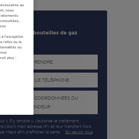
nécessaires au
nt, nous
traitements
 consultées,
 vos
evendeur de bouteilles de gaz
 à l’exception
e refus ou le
ionnalités ou
 non
oir plus :
S'Y RENDRE
AFFICHER LE TÉLÉPHONE
RECEVOIR LES COORDONNÉES DU
REVENDEUR
ur « S’y rendre », j’autorise le traitement
ns (dont mon adresse IP) et leur transfert hors
e Maps afin d’afficher la carte.
En savoir plus