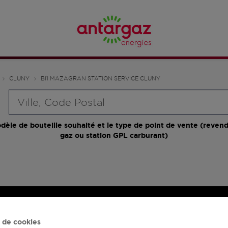
CLUNY
BI1 MAZAGRAN STATION SERVICE CLUNY
Requête
dèle de bouteille souhaité et le type de point de vente (revend
gaz ou station GPL carburant)
 de cookies