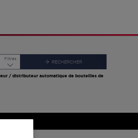
Latitude
Longitude
Filtres
RECHERCHER
eur / distributeur automatique de bouteilles de