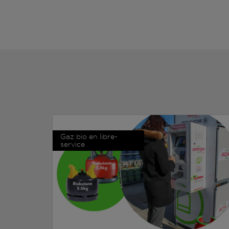
Gaz bio en libre-
service