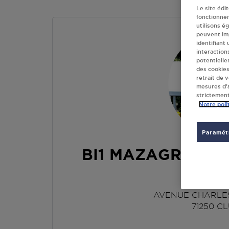
Le site édi
fonctionne
utilisons é
peuvent imp
identifiant
interaction
potentielle
des cookies
retrait de 
mesures d’a
strictement
Notre poli
Paramétr
BI1 MAZAGRAN ST
CLU
AVENUE CHARLE
71250
CL