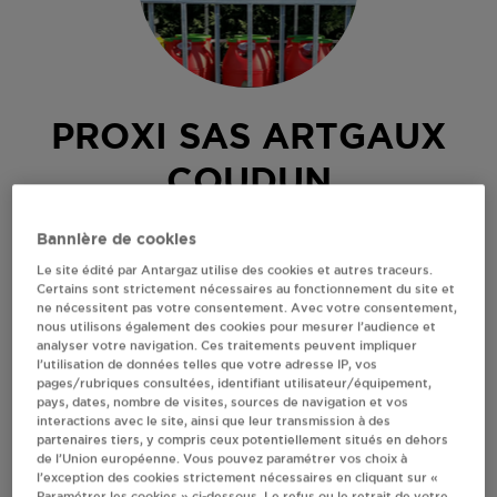
PROXI SAS ARTGAUX
COUDUN
11 RUE NOTRE DAME
Bannière de cookies
60150
COUDUN
Le site édité par Antargaz utilise des cookies et autres traceurs.
Certains sont strictement nécessaires au fonctionnement du site et
Revendeur de bouteilles de gaz
ne nécessitent pas votre consentement. Avec votre consentement,
nous utilisons également des cookies pour mesurer l’audience et
S'Y RENDRE
analyser votre navigation. Ces traitements peuvent impliquer
l’utilisation de données telles que votre adresse IP, vos
pages/rubriques consultées, identifiant utilisateur/équipement,
pays, dates, nombre de visites, sources de navigation et vos
AFFICHER LE TÉLÉPHONE
interactions avec le site, ainsi que leur transmission à des
partenaires tiers, y compris ceux potentiellement situés en dehors
de l’Union européenne. Vous pouvez paramétrer vos choix à
RECEVOIR LES COORDONNÉES DU REVENDEUR
l’exception des cookies strictement nécessaires en cliquant sur «
Paramétrer les cookies » ci-dessous. Le refus ou le retrait de votre