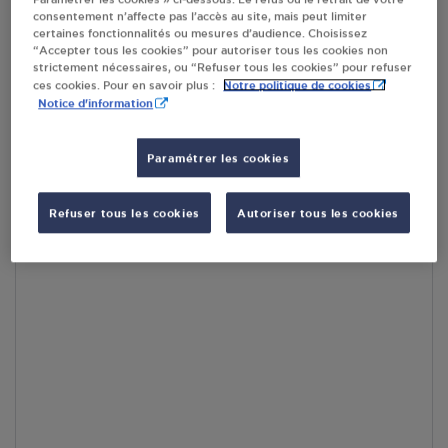
consentement n’affecte pas l’accès au site, mais peut limiter
En cliquant sur « S’y rendre », j’autorise le traitement
certaines fonctionnalités ou mesures d’audience. Choisissez
d’informations (dont mon adresse IP) et leur transfert hors UE
“Accepter tous les cookies” pour autoriser tous les cookies non
par Google Maps afin d’afficher la carte.
En savoir plus
strictement nécessaires, ou “Refuser tous les cookies” pour refuser
Notre politique de cookies
ces cookies. Pour en savoir plus :
Notice d'information
Paramétrer les cookies
Accès
Refuser tous les cookies
Autoriser tous les cookies