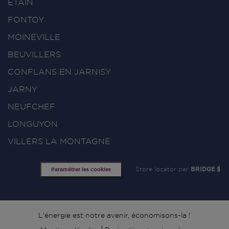
ETAIN
FONTOY
MOINEVILLE
BEUVILLERS
CONFLANS EN JARNISY
JARNY
NEUFCHEF
LONGUYON
VILLERS LA MONTAGNE
Store locator par
BRIDGE
Paramétrer les cookies
Signature
L'énergie est notre avenir, économisons-la !