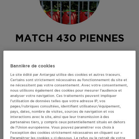
MATCH 430 PIENNES
RUE PIERRE POTIER
.
Bannière de cookies
54490
PIENNES
Le site édité par Antargaz utilise des cookies et autres traceurs.
Revendeur de bouteilles de gaz
Certains sont strictement nécessaires au fonctionnement du site et
ne nécessitent pas votre consentement. Avec votre consentement,
S'Y RENDRE
nous utilisons également des cookies pour mesurer l’audience et
analyser votre navigation. Ces traitements peuvent impliquer
l’utilisation de données telles que votre adresse IP, vos
pages/rubriques consultées, identifiant utilisateur/équipement,
AFFICHER LE TÉLÉPHONE
pays, dates, nombre de visites, sources de navigation et vos
interactions avec le site, ainsi que leur transmission à des
partenaires tiers, y compris ceux potentiellement situés en dehors
RECEVOIR LES COORDONNÉES DU REVENDEUR
de l’Union européenne. Vous pouvez paramétrer vos choix à
l’exception des cookies strictement nécessaires en cliquant sur «
Paramétrer les cookies » ci-dessous. Le refus ou le retrait de votre