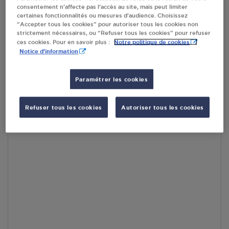
En cliquant sur « S’y rendre », j’autorise le traitement
consentement n’affecte pas l’accès au site, mais peut limiter
d’informations (dont mon adresse IP) et leur transfert hors UE
certaines fonctionnalités ou mesures d’audience. Choisissez
par Google Maps afin d’afficher la carte.
En savoir plus
“Accepter tous les cookies” pour autoriser tous les cookies non
strictement nécessaires, ou “Refuser tous les cookies” pour refuser
Notre politique de cookies
ces cookies. Pour en savoir plus :
Notice d'information
Accès
Paramétrer les cookies
Refuser tous les cookies
Autoriser tous les cookies