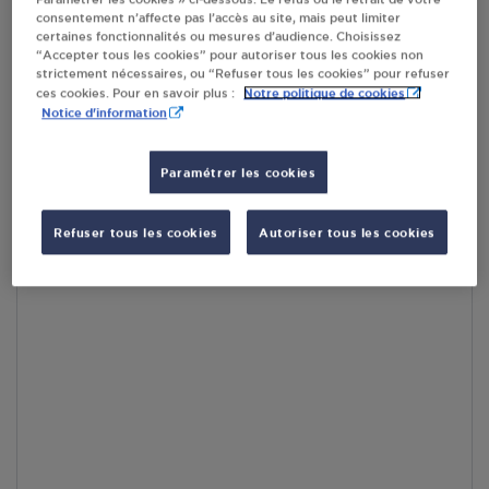
consentement n’affecte pas l’accès au site, mais peut limiter
En cliquant sur « S’y rendre », j’autorise le traitement
certaines fonctionnalités ou mesures d’audience. Choisissez
d’informations (dont mon adresse IP) et leur transfert hors UE
“Accepter tous les cookies” pour autoriser tous les cookies non
par Google Maps afin d’afficher la carte.
En savoir plus
strictement nécessaires, ou “Refuser tous les cookies” pour refuser
Notre politique de cookies
ces cookies. Pour en savoir plus :
Notice d'information
Paramétrer les cookies
Accès
Refuser tous les cookies
Autoriser tous les cookies