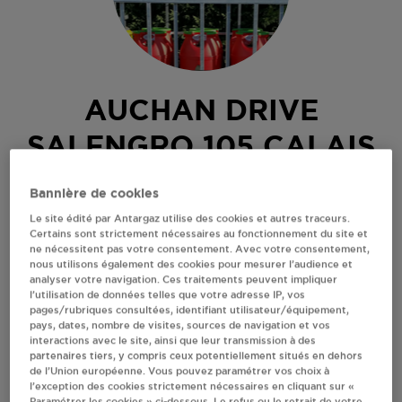
AUCHAN DRIVE
SALENGRO 105 CALAIS
AVENUE ROGER SALENGRO
Bannière de cookies
62100
CALAIS
Le site édité par Antargaz utilise des cookies et autres traceurs.
Certains sont strictement nécessaires au fonctionnement du site et
Revendeur de bouteilles de gaz
ne nécessitent pas votre consentement. Avec votre consentement,
nous utilisons également des cookies pour mesurer l’audience et
S'Y RENDRE
analyser votre navigation. Ces traitements peuvent impliquer
l’utilisation de données telles que votre adresse IP, vos
pages/rubriques consultées, identifiant utilisateur/équipement,
pays, dates, nombre de visites, sources de navigation et vos
AFFICHER LE TÉLÉPHONE
interactions avec le site, ainsi que leur transmission à des
partenaires tiers, y compris ceux potentiellement situés en dehors
de l’Union européenne. Vous pouvez paramétrer vos choix à
RECEVOIR LES COORDONNÉES DU REVENDEUR
l’exception des cookies strictement nécessaires en cliquant sur «
Paramétrer les cookies » ci-dessous. Le refus ou le retrait de votre