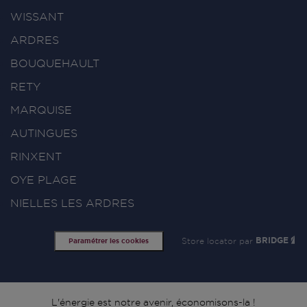
WISSANT
ARDRES
BOUQUEHAULT
RETY
MARQUISE
AUTINGUES
RINXENT
OYE PLAGE
NIELLES LES ARDRES
Store locator par
BRIDGE
Paramétrer les cookies
L'énergie est notre avenir, économisons-la !