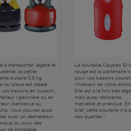
e à transporter, légère et
La bouteille Calypso 10 
alente, la petite
rouge est la partenaire i
eille butane 5,5 kg
pour vos besoins couran
e ou bleue est idéale
l'intérieur de votre domic
 vos besoins en cuisson,
Elle est à la fois très lég
ntérieur (gazinière ou en
mais aussi résistante,
rieur (barbecue ou
maniable et pratique. En
cha. Vous pouvez aussi
bref, cette bouteille n'a 
iliser avec un désherbeur
des qualités !
mique ou pour des
aux de bricolage.