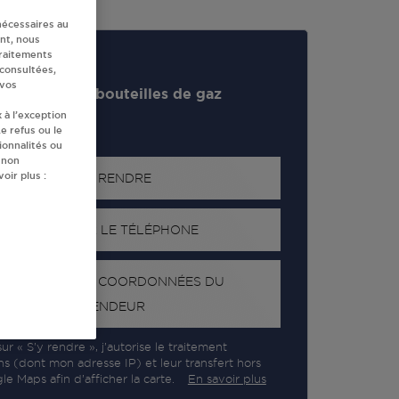
nécessaires au
nt, nous
traitements
 consultées,
 vos
evendeur de bouteilles de gaz
 à l’exception
e refus ou le
ionnalités ou
 non
oir plus :
S'Y RENDRE
AFFICHER LE TÉLÉPHONE
RECEVOIR LES COORDONNÉES DU
REVENDEUR
ur « S’y rendre », j’autorise le traitement
ns (dont mon adresse IP) et leur transfert hors
e Maps afin d’afficher la carte.
En savoir plus