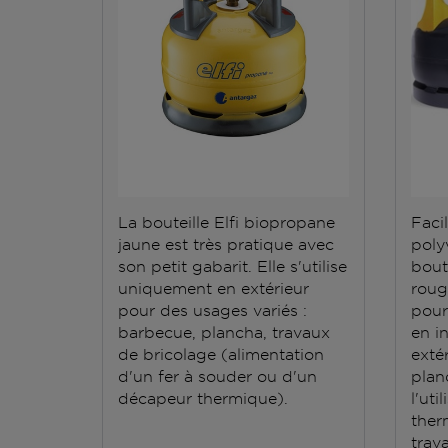
La bouteille Elfi biopropane
Facil
jaune est très pratique avec
polyv
son petit gabarit. Elle s'utilise
bout
uniquement en extérieur
roug
pour des usages variés :
pour
barbecue, plancha, travaux
en i
de bricolage (alimentation
exté
d'un fer à souder ou d'un
plan
décapeur thermique).
l'ut
ther
trav