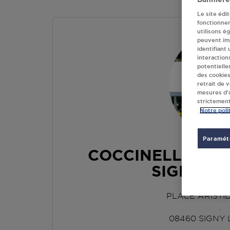
Le site édi
fonctionne
utilisons é
peuvent imp
identifiant
interaction
potentielle
des cookies
retrait de 
mesures d’a
strictement
Notre poli
Paramétr
COCCINELLE EXP
SIGNY L 
PLACE ARISTI
.
08460
SIGNY 