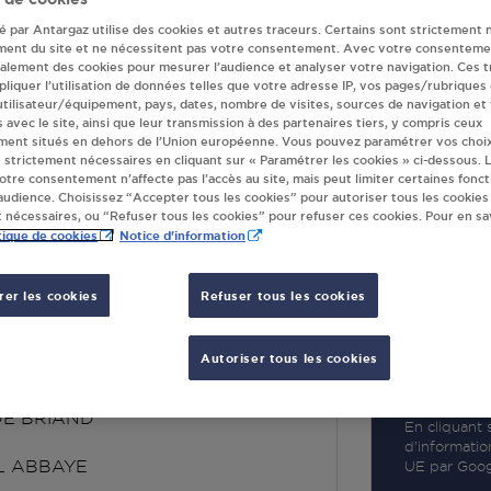
té par Antargaz utilise des cookies et autres traceurs. Certains sont strictement 
ment du site et ne nécessitent pas votre consentement. Avec votre consenteme
galement des cookies pour mesurer l’audience et analyser votre navigation. Ces 
liquer l’utilisation de données telles que votre adresse IP, vos pages/rubriques
 utilisateur/équipement, pays, dates, nombre de visites, sources de navigation et
R
s avec le site, ainsi que leur transmission à des partenaires tiers, y compris ceux
ment situés en dehors de l’Union européenne. Vous pouvez paramétrer vos choix
 strictement nécessaires en cliquant sur « Paramétrer les cookies » ci-dessous. L
votre consentement n’affecte pas l’accès au site, mais peut limiter certaines fonct
udience. Choisissez “Accepter tous les cookies” pour autoriser tous les cookies
 nécessaires, ou “Refuser tous les cookies” pour refuser ces cookies. Pour en sav
tique de cookies
Notice d'information
er les cookies
Refuser tous les cookies
RESS TPF SARL
ABBAYE
Autoriser tous les cookies
DE BRIAND
En cliquant s
d’informatio
L ABBAYE
UE par Googl