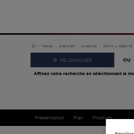
France
Grand Est
Ardennes
SIGNY L ABBAYE
OU
ME LOCALISER
Affinez votre recherche en sélectionnant le mo
Présentation
Plan
Produits
Bannière