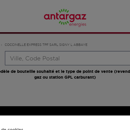
COCCINELLE EXPRESS TPF SARL SIGNY L ABBAYE
Requête
dèle de bouteille souhaité et le type de point de vente (revend
gaz ou station GPL carburant)
 de cookies