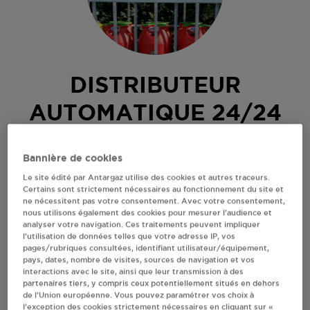
DISTRIBUTEUR
AUTOMATIQUE 24/24
CARREFOUR VALGELON
Bannière de cookies
LA ROCHETTE
Le site édité par Antargaz utilise des cookies et autres traceurs.
Certains sont strictement nécessaires au fonctionnement du site et
ne nécessitent pas votre consentement. Avec votre consentement,
RUE DE LA GRANGETTE
nous utilisons également des cookies pour mesurer l’audience et
73110
VALGELON LA ROCHETTE
analyser votre navigation. Ces traitements peuvent impliquer
l’utilisation de données telles que votre adresse IP, vos
Distributeur 24h/24 de bouteilles de gaz
pages/rubriques consultées, identifiant utilisateur/équipement,
pays, dates, nombre de visites, sources de navigation et vos
S'Y RENDRE
interactions avec le site, ainsi que leur transmission à des
partenaires tiers, y compris ceux potentiellement situés en dehors
de l’Union européenne. Vous pouvez paramétrer vos choix à
l’exception des cookies strictement nécessaires en cliquant sur «
RECEVOIR LES COORDONNÉES DU REVENDEUR