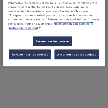
Paramétrer les cookies » ci-dessous. Le refus ou le retrait de votre
consentement n’affecte pas l’accès au site, mais peut limiter
En cliquant sur « S’y rendre », j’autorise le traitement
certaines fonctionnalités ou mesures d’audience. Choisissez
d’informations (dont mon adresse IP) et leur transfert hors UE
“Accepter tous les cookies” pour autoriser tous les cookies non
par Google Maps afin d’afficher la carte.
En savoir plus
strictement nécessaires, ou “Refuser tous les cookies” pour refuser
Notre politique de cookies
ces cookies. Pour en savoir plus :
Notice d'information
Paramétrer les cookies
Accès
Refuser tous les cookies
Autoriser tous les cookies