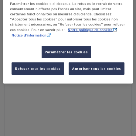
Paramétrer les cookies » ci-dessous. Le refus ou le retrait de votre
consentement n’affecte pas l’accès au site, mais peut limiter
En cliquant sur « S’y rendre », j’autorise le traitement
certaines fonctionnalités ou mesures d’audience. Choisissez
d’informations (dont mon adresse IP) et leur transfert hors UE
“Accepter tous les cookies” pour autoriser tous les cookies non
par Google Maps afin d’afficher la carte.
En savoir plus
strictement nécessaires, ou “Refuser tous les cookies” pour refuser
Notre politique de cookies
ces cookies. Pour en savoir plus :
Notice d'information
Paramétrer les cookies
Accès
Refuser tous les cookies
Autoriser tous les cookies