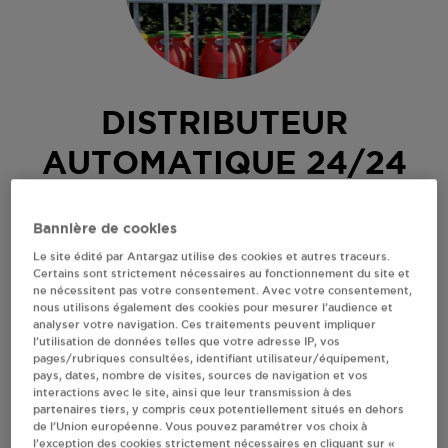
DISTRIBUTEUR
AUTOMATIQUE 24/24
INTERMARCHE TILLOY
Bannière de cookies
LEZ CAMBRAI
Le site édité par Antargaz utilise des cookies et autres traceurs.
Certains sont strictement nécessaires au fonctionnement du site et
ne nécessitent pas votre consentement. Avec votre consentement,
RN43
nous utilisons également des cookies pour mesurer l’audience et
59554
TILLOY LEZ CAMBRAI
analyser votre navigation. Ces traitements peuvent impliquer
l’utilisation de données telles que votre adresse IP, vos
Distributeur 24h/24 de bouteilles de gaz
pages/rubriques consultées, identifiant utilisateur/équipement,
pays, dates, nombre de visites, sources de navigation et vos
S'Y RENDRE
interactions avec le site, ainsi que leur transmission à des
partenaires tiers, y compris ceux potentiellement situés en dehors
de l’Union européenne. Vous pouvez paramétrer vos choix à
l’exception des cookies strictement nécessaires en cliquant sur «
RECEVOIR LES COORDONNÉES DU REVENDEUR