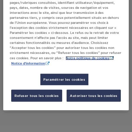
pages/rubriques consultées, identifiant utilisateur/équipement,
pays, dates, nombre de visites, sources de navigation et vos
Villes
interactions avec le site, ainsi que leur transmission à des
partenaires tiers, y compris ceux potentiellement situés en dehors
de l’Union européenne. Vous pouvez paramétrer vos choix à
GARAGE LE VILLAGE WISSOUS
l’exception des cookies strictement nécessaires en cliquant sur «
Paramétrer les cookies » ci-dessous. Le refus ou le retrait de votre
8-10 RUE DIVISION LECLERC
consentement n’affecte pas l’accès au site, mais peut limiter
91320
WISSOUS
certaines fonctionnalités ou mesures d’audience. Choisissez
“Accepter tous les cookies” pour autoriser tous les cookies non
strictement nécessaires, ou “Refuser tous les cookies” pour refuser
S'Y RENDRE
Notre politique de cookies
ces cookies. Pour en savoir plus :
Notice d'information
CARREFOUR CONTACT WISSOUS
Paramétrer les cookies
1 CHEMIN DE LA VALLEE
91320
WISSOUS
Refuser tous les cookies
Autoriser tous les cookies
S'Y RENDRE