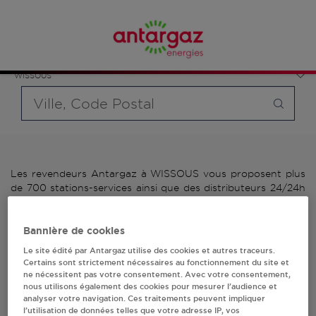
Affinez votre recherche en sélectionnant le modèle de
France
bouteille souhaité et le type de point de vente (revendeur /
Île-de-France
distributeur automatique de bouteilles de gaz ou station GPL
Essonne
carburant)
WISSOUS
Requête
Les revendeurs Antargaz à WISSOUS vous proposent plus
de 700 stations-services ainsi que des distributeurs 24/24h
de bouteilles de gaz. Découvrez la liste des revendeurs
Antargaz à WISSOUS, l'adresse, le numéro de téléphone de
votre stations GPL ou distributeurs de bouteilles de gaz.
Bannière de cookies
Le site édité par Antargaz utilise des cookies et autres traceurs.
2 revendeur(s) Antargaz
Certains sont strictement nécessaires au fonctionnement du site et
ne nécessitent pas votre consentement. Avec votre consentement,
nous utilisons également des cookies pour mesurer l’audience et
à WISSOUS
analyser votre navigation. Ces traitements peuvent impliquer
l’utilisation de données telles que votre adresse IP, vos