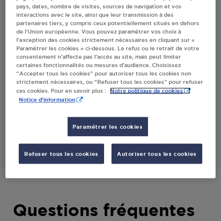
pays, dates, nombre de visites, sources de navigation et vos
BEUGNE
interactions avec le site, ainsi que leur transmission à des
partenaires tiers, y compris ceux potentiellement situés en dehors
de l’Union européenne. Vous pouvez paramétrer vos choix à
l’exception des cookies strictement nécessaires en cliquant sur «
Villes
Paramétrer les cookies » ci-dessous. Le refus ou le retrait de votre
consentement n’affecte pas l’accès au site, mais peut limiter
certaines fonctionnalités ou mesures d’audience. Choisissez
BAR LE FOURNIL SNC AJR ST MAIXENT DE
“Accepter tous les cookies” pour autoriser tous les cookies non
BEUGNE
strictement nécessaires, ou “Refuser tous les cookies” pour refuser
Notre politique de cookies
ces cookies. Pour en savoir plus :
11 GRANDE RUE
Notice d'information
79160
ST MAIXENT DE BEUGNE
Paramétrer les cookies
S'Y RENDRE
Refuser tous les cookies
Autoriser tous les cookies
Questions fréquentes