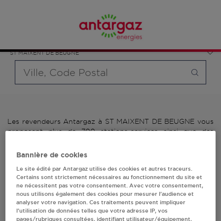
Affinez votre recherche en sélectionnant le modèle de
France
bouteille souhaité et le type de point de vente (revendeur /
Nouvelle-Aquitaine
distributeur automatique de bouteilles de gaz ou station GPL
Deux-Sèvres
carburant)
ST MAIXENT DE BEUGNE
Requête
Les revendeurs Antargaz à ST MAIXENT DE BEUGNE vous
proposent plus de 700 stations-services ainsi que des
distributeurs 24/24h de bouteilles de gaz. Découvrez la liste
des revendeurs Antargaz à ST MAIXENT DE BEUGNE,
Bannière de cookies
l'adresse, le numéro de téléphone de votre stations GPL ou
Le site édité par Antargaz utilise des cookies et autres traceurs.
distributeurs de bouteilles de gaz.
Certains sont strictement nécessaires au fonctionnement du site et
ne nécessitent pas votre consentement. Avec votre consentement,
1 revendeur(s) Antargaz
nous utilisons également des cookies pour mesurer l’audience et
analyser votre navigation. Ces traitements peuvent impliquer
à ST MAIXENT DE
l’utilisation de données telles que votre adresse IP, vos
pages/rubriques consultées, identifiant utilisateur/équipement,