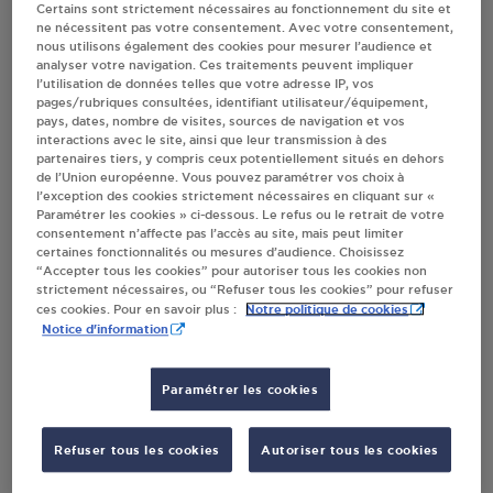
Certains sont strictement nécessaires au fonctionnement du site et
ne nécessitent pas votre consentement. Avec votre consentement,
Villes
nous utilisons également des cookies pour mesurer l’audience et
analyser votre navigation. Ces traitements peuvent impliquer
l’utilisation de données telles que votre adresse IP, vos
BRICO LECLERC DISTRIBUTI SOUILLAC
pages/rubriques consultées, identifiant utilisateur/équipement,
pays, dates, nombre de visites, sources de navigation et vos
ROUTE DE SARLAT
interactions avec le site, ainsi que leur transmission à des
CENTRE LECLERC 98 1794440 4A02
partenaires tiers, y compris ceux potentiellement situés en dehors
46200
SOUILLAC
de l’Union européenne. Vous pouvez paramétrer vos choix à
l’exception des cookies strictement nécessaires en cliquant sur «
Paramétrer les cookies » ci-dessous. Le refus ou le retrait de votre
S'Y RENDRE
consentement n’affecte pas l’accès au site, mais peut limiter
certaines fonctionnalités ou mesures d’audience. Choisissez
“Accepter tous les cookies” pour autoriser tous les cookies non
strictement nécessaires, ou “Refuser tous les cookies” pour refuser
POINT VERT SOUILLAC
Notre politique de cookies
ces cookies. Pour en savoir plus :
ROUTE DE SARLAT
Notice d'information
46200
SOUILLAC
Paramétrer les cookies
S'Y RENDRE
Refuser tous les cookies
Autoriser tous les cookies
PROLIDIS SA SOUILLAC