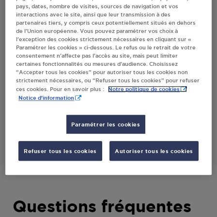
pays, dates, nombre de visites, sources de navigation et vos
TEIL
interactions avec le site, ainsi que leur transmission à des
partenaires tiers, y compris ceux potentiellement situés en dehors
de l’Union européenne. Vous pouvez paramétrer vos choix à
l’exception des cookies strictement nécessaires en cliquant sur «
Villes
Paramétrer les cookies » ci-dessous. Le refus ou le retrait de votre
consentement n’affecte pas l’accès au site, mais peut limiter
certaines fonctionnalités ou mesures d’audience. Choisissez
SAVEUR DU TEIL HUIT A HUIT SAINT-
“Accepter tous les cookies” pour autoriser tous les cookies non
GERMAIN-DU-TEIL
strictement nécessaires, ou “Refuser tous les cookies” pour refuser
Notre politique de cookies
ces cookies. Pour en savoir plus :
DU GENDARME MERLE
Notice d'information
48340
SAINT-GERMAIN-DU-TEIL
Paramétrer les cookies
S'Y RENDRE
Refuser tous les cookies
Autoriser tous les cookies
Questions fréquentes