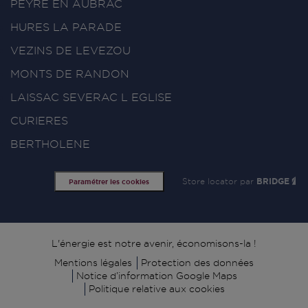
PEYRE EN AUBRAC
HURES LA PARADE
VEZINS DE LEVEZOU
MONTS DE RANDON
LAISSAC SEVERAC L EGLISE
CURIERES
BERTHOLENE
Store locator par
BRIDGE
Paramétrer les cookies
Signature
L'énergie est notre avenir, économisons-la !
Mentions légales
Protection des données
Notice d’information Google Maps
Politique relative aux cookies