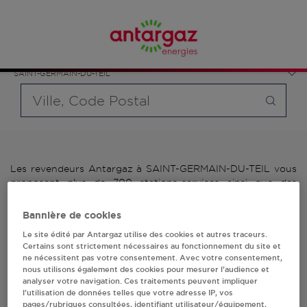
Affinez votre recherche en sélectionnant le modèle de
France
bouteille souhaité et le type de point de vente (revendeur /
Occitanie
distributeur automatique de bouteilles de gaz ou station GPL
Lozère
carburant)
SAINT-GERMAIN-DU-TEIL
Requête
Les revendeurs Antargaz à SAINT-GERMAIN-DU-TEIL vous
proposent plus de 700 stations-services ainsi que des
distributeurs 24/24h de bouteilles de gaz. Découvrez la liste
des revendeurs Antargaz à SAINT-GERMAIN-DU-TEIL,
Bannière de cookies
l'adresse, le numéro de téléphone de votre stations GPL ou
Le site édité par Antargaz utilise des cookies et autres traceurs.
distributeurs de bouteilles de gaz.
Certains sont strictement nécessaires au fonctionnement du site et
ne nécessitent pas votre consentement. Avec votre consentement,
1 revendeur(s) Antargaz
nous utilisons également des cookies pour mesurer l’audience et
analyser votre navigation. Ces traitements peuvent impliquer
à SAINT-GERMAIN-DU-
l’utilisation de données telles que votre adresse IP, vos
pages/rubriques consultées, identifiant utilisateur/équipement,