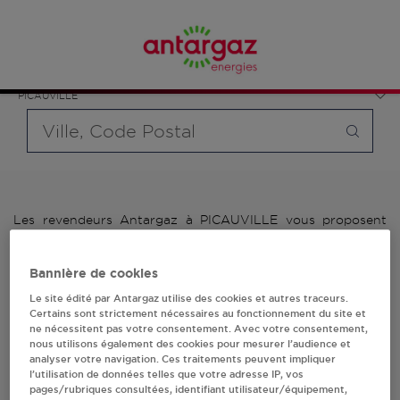
Affinez votre recherche en sélectionnant le modèle de
France
bouteille souhaité et le type de point de vente (revendeur /
Normandie
distributeur automatique de bouteilles de gaz ou station GPL
Manche
carburant)
PICAUVILLE
Requête
Les revendeurs Antargaz à PICAUVILLE vous proposent
plus de 700 stations-services ainsi que des distributeurs
24/24h de bouteilles de gaz. Découvrez la liste des
Bannière de cookies
revendeurs Antargaz à PICAUVILLE, l'adresse, le numéro de
téléphone de votre stations GPL ou distributeurs de
Le site édité par Antargaz utilise des cookies et autres traceurs.
bouteilles de gaz.
Certains sont strictement nécessaires au fonctionnement du site et
ne nécessitent pas votre consentement. Avec votre consentement,
nous utilisons également des cookies pour mesurer l’audience et
1 revendeur(s) Antargaz
analyser votre navigation. Ces traitements peuvent impliquer
l’utilisation de données telles que votre adresse IP, vos
à PICAUVILLE
pages/rubriques consultées, identifiant utilisateur/équipement,