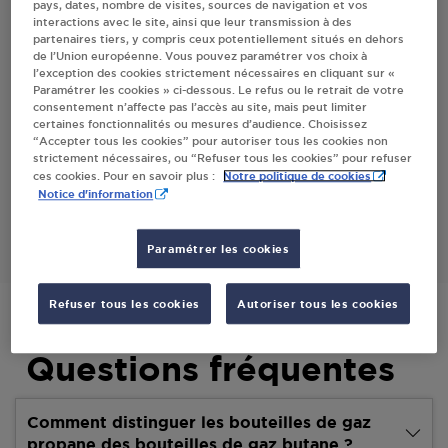
pays, dates, nombre de visites, sources de navigation et vos
interactions avec le site, ainsi que leur transmission à des
partenaires tiers, y compris ceux potentiellement situés en dehors
Villes
de l’Union européenne. Vous pouvez paramétrer vos choix à
l’exception des cookies strictement nécessaires en cliquant sur «
Paramétrer les cookies » ci-dessous. Le refus ou le retrait de votre
CARREFOUR CONTACT PICAUVILLE
consentement n’affecte pas l’accès au site, mais peut limiter
certaines fonctionnalités ou mesures d’audience. Choisissez
RUE CORNU
“Accepter tous les cookies” pour autoriser tous les cookies non
50360
PICAUVILLE
strictement nécessaires, ou “Refuser tous les cookies” pour refuser
Notre politique de cookies
ces cookies. Pour en savoir plus :
Notice d'information
S'Y RENDRE
Paramétrer les cookies
Refuser tous les cookies
Autoriser tous les cookies
Questions fréquentes
Comment distinguer les bouteilles de gaz
propane des bouteilles de gaz butane ?