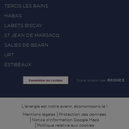
TERCIS LES BAINS
HABAS
LABETS BISCAY
ST JEAN DE MARSACQ
SALIES DE BEARN
URT
ESTIBEAUX
Store locator par
BRIDGE
Paramétrer les cookies
Signature
L'énergie est notre avenir, économisons-la !
Mentions légales
Protection des données
Notice d’information Google Maps
Politique relative aux cookies