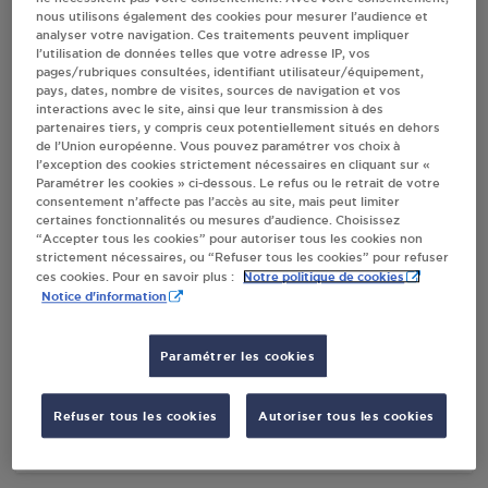
nous utilisons également des cookies pour mesurer l’audience et
analyser votre navigation. Ces traitements peuvent impliquer
l’utilisation de données telles que votre adresse IP, vos
Villes
pages/rubriques consultées, identifiant utilisateur/équipement,
pays, dates, nombre de visites, sources de navigation et vos
interactions avec le site, ainsi que leur transmission à des
POINT VERT EURALIS DISTRIBUTION
partenaires tiers, y compris ceux potentiellement situés en dehors
PEYREHORADE
de l’Union européenne. Vous pouvez paramétrer vos choix à
l’exception des cookies strictement nécessaires en cliquant sur «
D9 - QUAI DU SABLOT
Paramétrer les cookies » ci-dessous. Le refus ou le retrait de votre
40300
PEYREHORADE
consentement n’affecte pas l’accès au site, mais peut limiter
certaines fonctionnalités ou mesures d’audience. Choisissez
S'Y RENDRE
“Accepter tous les cookies” pour autoriser tous les cookies non
strictement nécessaires, ou “Refuser tous les cookies” pour refuser
Notre politique de cookies
ces cookies. Pour en savoir plus :
Notice d'information
ESPACES VERTS SAS CARRE VERT
PEYREHORADE
Paramétrer les cookies
ROUTE DE BAYONNE
40300
PEYREHORADE
Refuser tous les cookies
Autoriser tous les cookies
S'Y RENDRE