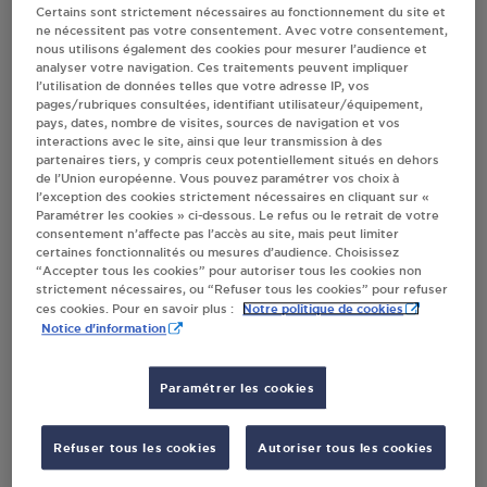
Certains sont strictement nécessaires au fonctionnement du site et
ne nécessitent pas votre consentement. Avec votre consentement,
nous utilisons également des cookies pour mesurer l’audience et
Villes
analyser votre navigation. Ces traitements peuvent impliquer
l’utilisation de données telles que votre adresse IP, vos
pages/rubriques consultées, identifiant utilisateur/équipement,
JARDINERIES MONPLAISIR SA MONTENDRE
pays, dates, nombre de visites, sources de navigation et vos
interactions avec le site, ainsi que leur transmission à des
GAMM VERT
partenaires tiers, y compris ceux potentiellement situés en dehors
22 ROUTE DE JONZAC
de l’Union européenne. Vous pouvez paramétrer vos choix à
17130
MONTENDRE
l’exception des cookies strictement nécessaires en cliquant sur «
Paramétrer les cookies » ci-dessous. Le refus ou le retrait de votre
consentement n’affecte pas l’accès au site, mais peut limiter
S'Y RENDRE
certaines fonctionnalités ou mesures d’audience. Choisissez
“Accepter tous les cookies” pour autoriser tous les cookies non
strictement nécessaires, ou “Refuser tous les cookies” pour refuser
Notre politique de cookies
ces cookies. Pour en savoir plus :
DISTRIBUTEUR AUTOMATIQUE 24/24
Notice d'information
SYSTÈME U MONTENDRE
AVENUE DE LA REPUBLIQUE
17130
MONTENDRE
Paramétrer les cookies
S'Y RENDRE
Refuser tous les cookies
Autoriser tous les cookies