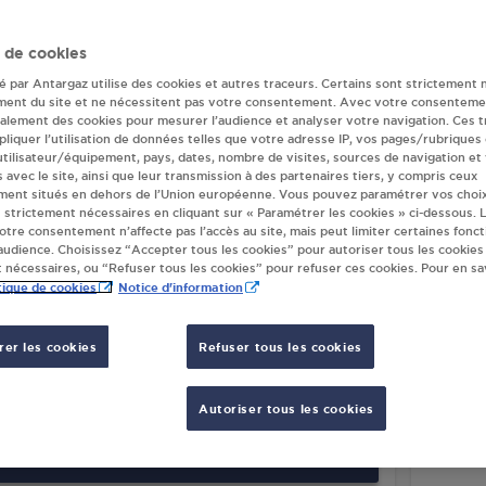
ur(s) Antargaz à M
 de cookies
té par Antargaz utilise des cookies et autres traceurs. Certains sont strictement 
ment du site et ne nécessitent pas votre consentement. Avec votre consenteme
galement des cookies pour mesurer l’audience et analyser votre navigation. Ces 
P STATION JENDEN MARSEILLE 11
CARRE
liquer l’utilisation de données telles que votre adresse IP, vos pages/rubriques
 BD DE SAINT LOUP
73 BO
 utilisateur/équipement, pays, dates, nombre de visites, sources de navigation et
s avec le site, ainsi que leur transmission à des partenaires tiers, y compris ceux
1
MARSEILLE 11
13011
M
ment situés en dehors de l’Union européenne. Vous pouvez paramétrer vos choix
 strictement nécessaires en cliquant sur « Paramétrer les cookies » ci-dessous. L
votre consentement n’affecte pas l’accès au site, mais peut limiter certaines fonct
S'Y RENDRE
udience. Choisissez “Accepter tous les cookies” pour autoriser tous les cookies
 nécessaires, ou “Refuser tous les cookies” pour refuser ces cookies. Pour en sav
tique de cookies
Notice d'information
TION GPL CARBURANT AUCHAN
NICOL
SEILLE 11
1 RUE
er les cookies
Refuser tous les cookies
TRE COMMERCIAL - ROUTE DE LA
13011
M
LIERE
1
MARSEILLE 11
Autoriser tous les cookies
S'Y RENDRE