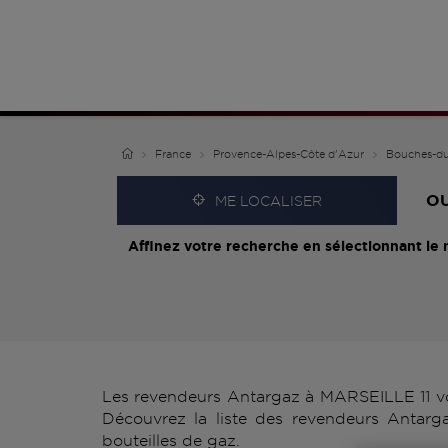
France
Provence-Alpes-Côte d'Azur
Bouches-d
O
ME LOCALISER
Affinez votre recherche en sélectionnant le 
Les revendeurs Antargaz à MARSEILLE 11 vou
Découvrez la liste des revendeurs Antarg
bouteilles de gaz.