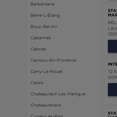
Barbentane
STA
MAR
Berre-L-Etang
REL
Bouc-Bel-Air
LAU
1301
Cabannes
Cabries
Carnoux-En-Provence
INT
Carry-Le-Rouet
72 
1301
Cassis
Chateauneuf-Les-Martigue
Chateaurenard
STA
Cuges-Les-Pins