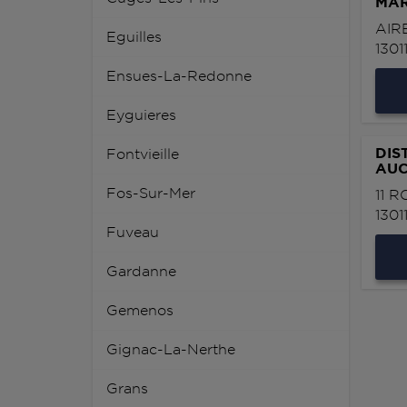
MAR
AIR
Eguilles
1301
Ensues-La-Redonne
Eyguieres
DIS
Fontvieille
AUC
Fos-Sur-Mer
11 
1301
Fuveau
Gardanne
Gemenos
Gignac-La-Nerthe
Grans