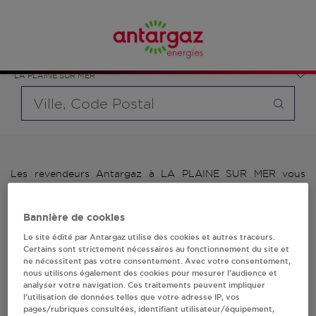
Affinez votre recherche en sélectionnant le modèle de
France
bouteille souhaité et le type de point de vente (revendeur /
Pays de la Loire
distributeur automatique de bouteilles de gaz ou station GPL
Loire-Atlantique
carburant)
LA PLAINE SUR MER
Requête
Les revendeurs Antargaz à LA PLAINE SUR MER vous
proposent plus de 700 stations-services ainsi que des
distributeurs 24/24h de bouteilles de gaz. Découvrez la liste
des revendeurs Antargaz à LA PLAINE SUR MER, l'adresse,
Bannière de cookies
le numéro de téléphone de votre stations GPL ou
Le site édité par Antargaz utilise des cookies et autres traceurs.
distributeurs de bouteilles de gaz.
Certains sont strictement nécessaires au fonctionnement du site et
ne nécessitent pas votre consentement. Avec votre consentement,
1 revendeur(s) Antargaz
nous utilisons également des cookies pour mesurer l’audience et
analyser votre navigation. Ces traitements peuvent impliquer
l’utilisation de données telles que votre adresse IP, vos
à LA PLAINE SUR MER
pages/rubriques consultées, identifiant utilisateur/équipement,