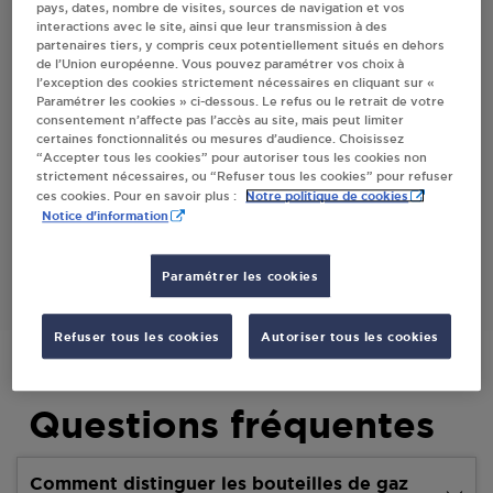
pays, dates, nombre de visites, sources de navigation et vos
interactions avec le site, ainsi que leur transmission à des
partenaires tiers, y compris ceux potentiellement situés en dehors
Villes
de l’Union européenne. Vous pouvez paramétrer vos choix à
l’exception des cookies strictement nécessaires en cliquant sur «
Paramétrer les cookies » ci-dessous. Le refus ou le retrait de votre
INTERMARCHE SAS PLIMAD LA PLAINE SUR
consentement n’affecte pas l’accès au site, mais peut limiter
MER
certaines fonctionnalités ou mesures d’audience. Choisissez
“Accepter tous les cookies” pour autoriser tous les cookies non
1, RUE DES FILETS
strictement nécessaires, ou “Refuser tous les cookies” pour refuser
44770
LA PLAINE SUR MER
Notre politique de cookies
ces cookies. Pour en savoir plus :
Notice d'information
S'Y RENDRE
Paramétrer les cookies
Refuser tous les cookies
Autoriser tous les cookies
Questions fréquentes
Comment distinguer les bouteilles de gaz