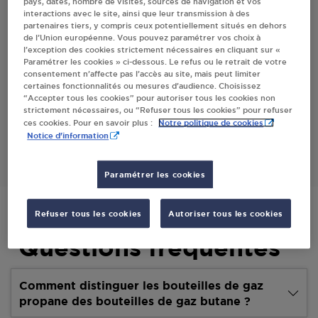
pays, dates, nombre de visites, sources de navigation et vos
interactions avec le site, ainsi que leur transmission à des
Villes
partenaires tiers, y compris ceux potentiellement situés en dehors
de l’Union européenne. Vous pouvez paramétrer vos choix à
l’exception des cookies strictement nécessaires en cliquant sur «
8 A HUIT BL DISTI SERVICE SARL GUISCRIFF
Paramétrer les cookies » ci-dessous. Le refus ou le retrait de votre
consentement n’affecte pas l’accès au site, mais peut limiter
2 PLACE DE LA MAIRIE
certaines fonctionnalités ou mesures d’audience. Choisissez
56560
GUISCRIFF
“Accepter tous les cookies” pour autoriser tous les cookies non
strictement nécessaires, ou “Refuser tous les cookies” pour refuser
Notre politique de cookies
ces cookies. Pour en savoir plus :
S'Y RENDRE
Notice d'information
Paramétrer les cookies
Refuser tous les cookies
Autoriser tous les cookies
Questions fréquentes
Comment distinguer les bouteilles de gaz
propane des bouteilles de gaz butane ?