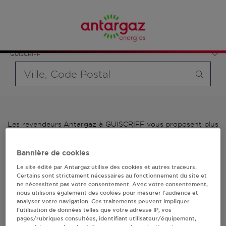
Affinez votre recherche en sélectionnant le modèle de
France
bouteille souhaité et le type de point de vente (revendeur /
Bretagne
distributeur automatique de bouteilles de gaz ou station GPL
Morbihan
carburant)
GUISCRIFF
Requête
Les revendeurs Antargaz à GUISCRIFF vous proposent plus
de 700 stations-services ainsi que des distributeurs 24/24h
de bouteilles de gaz. Découvrez la liste des revendeurs
Bannière de cookies
Antargaz à GUISCRIFF, l'adresse, le numéro de téléphone de
votre stations GPL ou distributeurs de bouteilles de gaz.
Le site édité par Antargaz utilise des cookies et autres traceurs.
Certains sont strictement nécessaires au fonctionnement du site et
ne nécessitent pas votre consentement. Avec votre consentement,
1 revendeur(s) Antargaz
nous utilisons également des cookies pour mesurer l’audience et
analyser votre navigation. Ces traitements peuvent impliquer
à GUISCRIFF
l’utilisation de données telles que votre adresse IP, vos
pages/rubriques consultées, identifiant utilisateur/équipement,