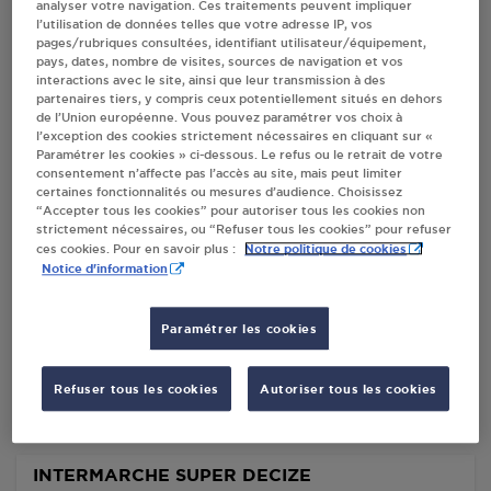
analyser votre navigation. Ces traitements peuvent impliquer
l’utilisation de données telles que votre adresse IP, vos
Villes
pages/rubriques consultées, identifiant utilisateur/équipement,
pays, dates, nombre de visites, sources de navigation et vos
interactions avec le site, ainsi que leur transmission à des
CENTRE E LECLERC DECIZE
partenaires tiers, y compris ceux potentiellement situés en dehors
de l’Union européenne. Vous pouvez paramétrer vos choix à
SAS DECIZE DIS
l’exception des cookies strictement nécessaires en cliquant sur «
ROUTE DE CHAMPVERT
Paramétrer les cookies » ci-dessous. Le refus ou le retrait de votre
58300
DECIZE
consentement n’affecte pas l’accès au site, mais peut limiter
certaines fonctionnalités ou mesures d’audience. Choisissez
“Accepter tous les cookies” pour autoriser tous les cookies non
S'Y RENDRE
strictement nécessaires, ou “Refuser tous les cookies” pour refuser
Notre politique de cookies
ces cookies. Pour en savoir plus :
Notice d'information
WELDOM DECIZE
6 BOULEVARD DE DR GALVAING
Paramétrer les cookies
58300
DECIZE
Refuser tous les cookies
Autoriser tous les cookies
S'Y RENDRE
INTERMARCHE SUPER DECIZE