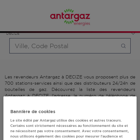
Affinez votre recherche en sélectionnant le modèle de
France
bouteille souhaité et le type de point de vente (revendeur /
Bourgogne-Franche-Comté
distributeur automatique de bouteilles de gaz ou station GPL
Nièvre
carburant)
DECIZE
Requête
Les revendeurs Antargaz à DECIZE vous proposent plus de
700 stations-services ainsi que des distributeurs 24/24h de
bouteilles de gaz. Découvrez la liste des revendeurs
Antargaz à DECIZE, l'adresse, le numéro de téléphone de
votre stations GPL ou distributeurs de bouteilles de gaz.
Bannière de cookies
3 revendeur(s) Antargaz
Le site édité par Antargaz utilise des cookies et autres traceurs.
Certains sont strictement nécessaires au fonctionnement du site et
à DECIZE
ne nécessitent pas votre consentement. Avec votre consentement,
nous utilisons également des cookies pour mesurer l’audience et