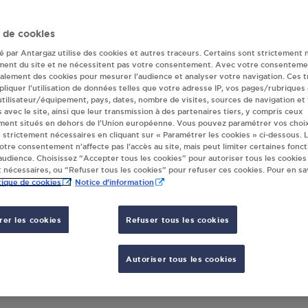
ndeur(s) Antargaz 
 de cookies
té par Antargaz utilise des cookies et autres traceurs. Certains sont strictement 
ment du site et ne nécessitent pas votre consentement. Avec votre consenteme
galement des cookies pour mesurer l’audience et analyser votre navigation. Ces 
XI MEDIS CISSE
liquer l’utilisation de données telles que votre adresse IP, vos pages/rubriques
UE DU PLAT D ETAIN
 utilisateur/équipement, pays, dates, nombre de visites, sources de navigation et
s avec le site, ainsi que leur transmission à des partenaires tiers, y compris ceux
70
CISSE
ment situés en dehors de l’Union européenne. Vous pouvez paramétrer vos choix
 strictement nécessaires en cliquant sur « Paramétrer les cookies » ci-dessous. L
votre consentement n’affecte pas l’accès au site, mais peut limiter certaines fonct
S'Y RENDRE
udience. Choisissez “Accepter tous les cookies” pour autoriser tous les cookies
 nécessaires, ou “Refuser tous les cookies” pour refuser ces cookies. Pour en sav
tique de cookies
Notice d'information
er les cookies
Refuser tous les cookies
Autoriser tous les cookies