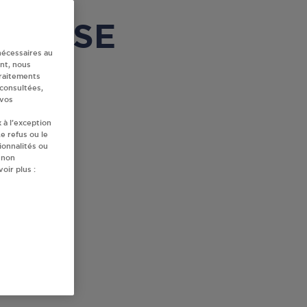
à CISSE
nécessaires au
nt, nous
traitements
 consultées,
 vos
 à l’exception
e refus ou le
ionnalités ou
 non
oir plus :