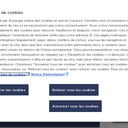
(s) Antargaz à C
 de cookies
té par Antargaz utilise des cookies et autres traceurs. Certains sont strictement 
ment du site et ne nécessitent pas votre consentement. Avec votre consenteme
galement des cookies pour mesurer l’audience et analyser votre navigation. Ces 
TO DAMCY CASTELNAUDARY
ALBI
liquer l’utilisation de données telles que votre adresse IP, vos pages/rubriques
 utilisateur/équipement, pays, dates, nombre de visites, sources de navigation et
AVENUE MARTIN DAUCH
RUE D
s avec le site, ainsi que leur transmission à des partenaires tiers, y compris ceux
00
CASTELNAUDARY
ZONE 
ment situés en dehors de l’Union européenne. Vous pouvez paramétrer vos choix
11400
 strictement nécessaires en cliquant sur « Paramétrer les cookies » ci-dessous. L
votre consentement n’affecte pas l’accès au site, mais peut limiter certaines fonct
S'Y RENDRE
udience. Choisissez “Accepter tous les cookies” pour autoriser tous les cookies
 nécessaires, ou “Refuser tous les cookies” pour refuser ces cookies. Pour en sav
tique de cookies
Notice d'information
TRIBUTEUR AUTOMATIQUE 24/24
MART
er les cookies
Refuser tous les cookies
ERMARCHE CASTELNAUDARY
230 A
 ROUTE DE VILLASAVARY
11400
Autoriser tous les cookies
00
CASTELNAUDARY
S'Y RENDRE