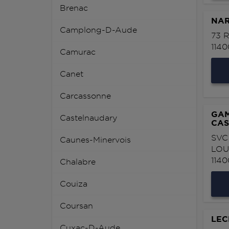
Brenac
NAR
Camplong-D-Aude
73 
114
Camurac
Canet
Carcassonne
GAM
Castelnaudary
CAS
SVC
Caunes-Minervois
LOU
114
Chalabre
Couiza
Coursan
LEC
Cuxac-D-Aude