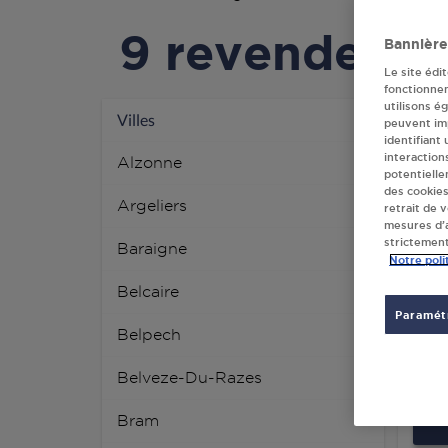
9 revendeur
Bannière
Le site édi
fonctionne
utilisons é
NET
Villes
peuvent imp
identifiant
13 
interaction
Alzonne
114
potentielle
des cookies
Argeliers
retrait de 
mesures d’a
strictement
Baraigne
Notre poli
Belcaire
DIS
Paramétr
INT
Belpech
211
114
Belveze-Du-Razes
Bram