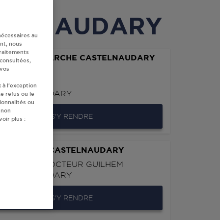
ASTELNAUDARY
nécessaires au
nt, nous
traitements
REO BRICOMARCHE CASTELNAUDARY
 consultées,
 vos
ES IRIS
D'EN MATTO
 à l’exception
CASTELNAUDARY
e refus ou le
ionnalités ou
 non
S'Y RENDRE
oir plus :
Y SERVICES CASTELNAUDARY
VENUE DU DOCTEUR GUILHEM
CASTELNAUDARY
S'Y RENDRE