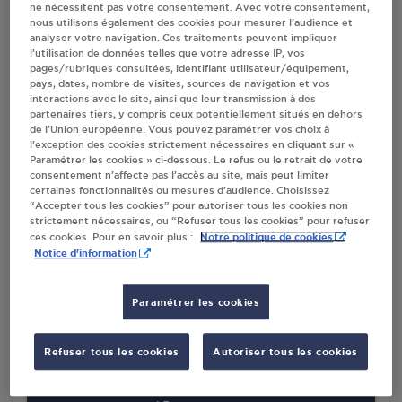
DISTRIBUTEUR AUTOMATIQUE 24/24
ne nécessitent pas votre consentement. Avec votre consentement,
CARREFOUR BERGERAC
nous utilisons également des cookies pour mesurer l’audience et
analyser votre navigation. Ces traitements peuvent impliquer
ROUTE DE STE ALVERE
l’utilisation de données telles que votre adresse IP, vos
24100
BERGERAC
pages/rubriques consultées, identifiant utilisateur/équipement,
pays, dates, nombre de visites, sources de navigation et vos
interactions avec le site, ainsi que leur transmission à des
S'Y RENDRE
partenaires tiers, y compris ceux potentiellement situés en dehors
de l’Union européenne. Vous pouvez paramétrer vos choix à
l’exception des cookies strictement nécessaires en cliquant sur «
PROXI ST PIERRE DE CHIGNAC
Paramétrer les cookies » ci-dessous. Le refus ou le retrait de votre
consentement n’affecte pas l’accès au site, mais peut limiter
220 ROUTE DU 8 MAI 1945
certaines fonctionnalités ou mesures d’audience. Choisissez
24330
ST PIERRE DE CHIGNAC
“Accepter tous les cookies” pour autoriser tous les cookies non
strictement nécessaires, ou “Refuser tous les cookies” pour refuser
Notre politique de cookies
ces cookies. Pour en savoir plus :
S'Y RENDRE
Notice d'information
Paramétrer les cookies
LES PETITS PLATS DE LA VALLEE ST
GERMAIN DU SALEMBRE
ROUTE DE SAINT ASTIER
Refuser tous les cookies
Autoriser tous les cookies
24190
ST GERMAIN DU SALEMBRE