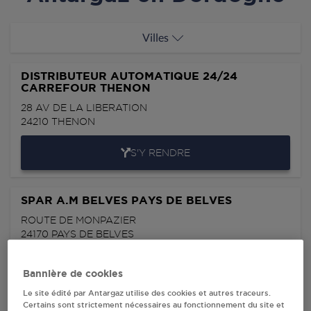
Villes
DISTRIBUTEUR AUTOMATIQUE 24/24
CARREFOUR THENON
28 AV DE LA LIBERATION
24210
THENON
S'Y RENDRE
SPAR A.M BELVES PAYS DE BELVES
ROUTE DE MONPAZIER
24170
PAYS DE BELVES
S'Y RENDRE
Bannière de cookies
Le site édité par Antargaz utilise des cookies et autres traceurs.
Certains sont strictement nécessaires au fonctionnement du site et