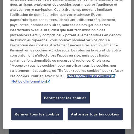
nous utilisons également des cookies pour mesurer l’audience et
PROMOCASH VILLEBAROU
analyser votre navigation. Ces traitements peuvent impliquer
21 RUE DES MARDEAUX
l’utilisation de données telles que votre adresse IP, vos
41000
VILLEBAROU
pages/rubriques consultées, identifiant utilisateur/équipement,
pays, dates, nombre de visites, sources de navigation et vos
interactions avec le site, ainsi que leur transmission à des
S'Y RENDRE
partenaires tiers, y compris ceux potentiellement situés en dehors
de l’Union européenne. Vous pouvez paramétrer vos choix à
l’exception des cookies strictement nécessaires en cliquant sur «
Paramétrer les cookies » ci-dessous. Le refus ou le retrait de votre
PROXI SERVICE BOUDENB LAHCEN ST
consentement n’affecte pas l’accès au site, mais peut limiter
AMAND LONGPRE
certaines fonctionnalités ou mesures d’audience. Choisissez
“Accepter tous les cookies” pour autoriser tous les cookies non
3 RUE RONSARD
strictement nécessaires, ou “Refuser tous les cookies” pour refuser
41310
ST AMAND LONGPRE
Notre politique de cookies
ces cookies. Pour en savoir plus :
Notice d'information
S'Y RENDRE
Paramétrer les cookies
SUPER U - BELORDIS MER
Refuser tous les cookies
Autoriser tous les cookies
53 ROUTE NATIONALE
41500
MER