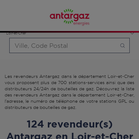
Affinez votre recherche en sélectionnant le modèle de
bouteille souhaité et le type de point de vente (revendeur /
France
distributeur automatique de bouteilles de gaz ou station GPL
Centre-Val de Loire
carburant)
Loir-et-Cher
Requête
Les revendeurs Antargaz dans le département Loir-et-Cher
vous proposent plus de 700 stations-services ainsi que des
distributeurs 24/24h de bouteilles de gaz. Découvrez la liste
des revendeurs Antargaz dans le département Loir-et-Cher,
l'adresse, le numéro de téléphone de votre stations GPL ou
distributeurs de bouteilles de gaz.
124 revendeur(s)
Antargaz en Loir-et-Cher