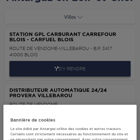
Villes
STATION GPL CARBURANT CARREFOUR
BLOIS - CARFUEL BLOIS
ROUTE DE VENDOME-VILLEBAROU - B.P. 3417
41000
BLOIS
S'Y RENDRE
DISTRIBUTEUR AUTOMATIQUE 24/24
PROVERA VILLEBAROU
ROUTE DE VENDOME
41000
VILLEBAROU
Bannière de cookies
S'Y RENDRE
Le site édité par Antargaz utilise des cookies et autres traceurs.
Certains sont strictement nécessaires au fonctionnement du site et
ne nécessitent pas votre consentement. Avec votre consentement,