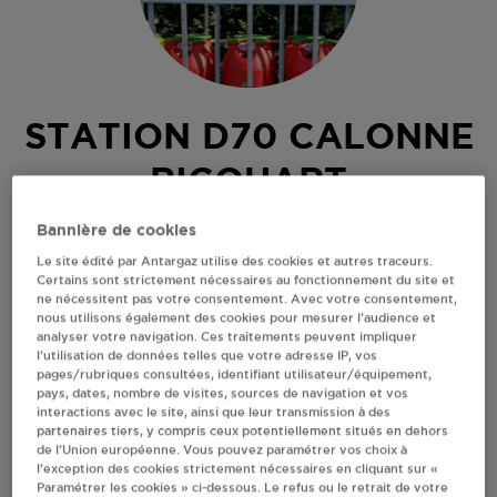
STATION D70 CALONNE
RICOUART
Bannière de cookies
18 RUE D'HOUDAIN
62470
CALONNE RICOUART
Le site édité par Antargaz utilise des cookies et autres traceurs.
Certains sont strictement nécessaires au fonctionnement du site et
Revendeur de bouteilles de gaz
ne nécessitent pas votre consentement. Avec votre consentement,
nous utilisons également des cookies pour mesurer l’audience et
analyser votre navigation. Ces traitements peuvent impliquer
S'Y RENDRE
l’utilisation de données telles que votre adresse IP, vos
pages/rubriques consultées, identifiant utilisateur/équipement,
pays, dates, nombre de visites, sources de navigation et vos
RECEVOIR LES COORDONNÉES DU REVENDEUR
interactions avec le site, ainsi que leur transmission à des
partenaires tiers, y compris ceux potentiellement situés en dehors
de l’Union européenne. Vous pouvez paramétrer vos choix à
En cliquant sur « S’y rendre », j’autorise le traitement
l’exception des cookies strictement nécessaires en cliquant sur «
d’informations (dont mon adresse IP) et leur transfert hors UE
Paramétrer les cookies » ci-dessous. Le refus ou le retrait de votre
par Google Maps afin d’afficher la carte.
En savoir plus