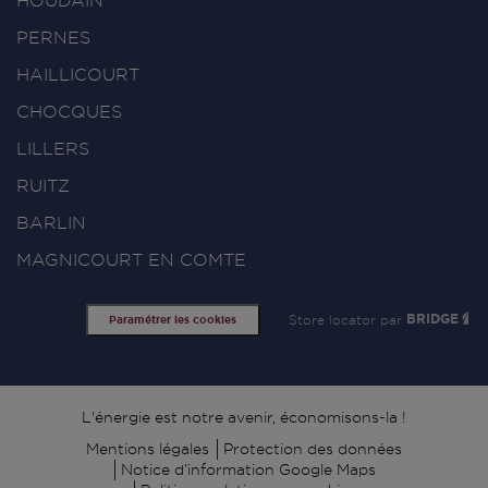
HOUDAIN
PERNES
HAILLICOURT
CHOCQUES
LILLERS
RUITZ
BARLIN
MAGNICOURT EN COMTE
Store locator par
BRIDGE
Paramétrer les cookies
Signature
L'énergie est notre avenir, économisons-la !
Mentions légales
Protection des données
Notice d’information Google Maps