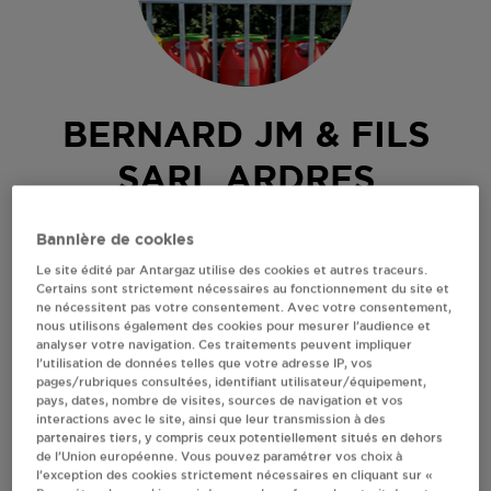
BERNARD JM & FILS
SARL ARDRES
CHARBONS
Bannière de cookies
ROUTE D'AUDRUICQ
Le site édité par Antargaz utilise des cookies et autres traceurs.
62610
ARDRES
Certains sont strictement nécessaires au fonctionnement du site et
ne nécessitent pas votre consentement. Avec votre consentement,
Revendeur de bouteilles de gaz
nous utilisons également des cookies pour mesurer l’audience et
analyser votre navigation. Ces traitements peuvent impliquer
S'Y RENDRE
l’utilisation de données telles que votre adresse IP, vos
pages/rubriques consultées, identifiant utilisateur/équipement,
pays, dates, nombre de visites, sources de navigation et vos
interactions avec le site, ainsi que leur transmission à des
AFFICHER LE TÉLÉPHONE
partenaires tiers, y compris ceux potentiellement situés en dehors
de l’Union européenne. Vous pouvez paramétrer vos choix à
l’exception des cookies strictement nécessaires en cliquant sur «
RECEVOIR LES COORDONNÉES DU REVENDEUR